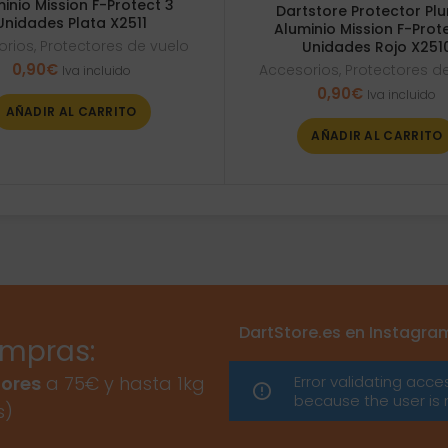
inio Mission F-Protect 3
Dartstore Protector Pl
Unidades Plata X2511
Aluminio Mission F-Prot
orios
,
Protectores de vuelo
Unidades Rojo X251
0,90
€
Accesorios
,
Protectores d
Iva incluido
0,90
€
Iva incluido
AÑADIR AL CARRITO
AÑADIR AL CARRITO
DartStore.es en Instagra
ompras:
Error validating acce
ores
a 75€ y hasta 1kg
because the user is 
s)