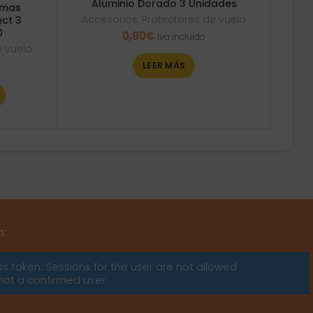
Aluminio Dorado 3 Unidades
umas
Accesorios
,
Protectores de vuelo
ect 3
0
0,90
€
Iva incluido
e vuelo
LEER MÁS
m:
ss token: Sessions for the user are not allowed
not a confirmed user.