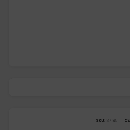
SKU:
37195
Ca