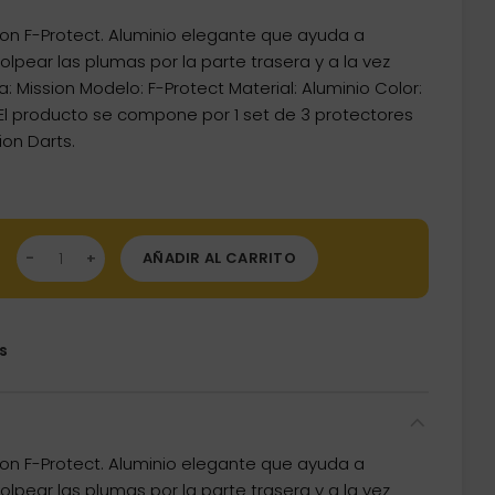
on F-Protect. Aluminio elegante que ayuda a
olpear las plumas por la parte trasera y a la vez
: Mission Modelo: F-Protect Material: Aluminio Color:
El producto se compone por 1 set de 3 protectores
on Darts.
tector Plumas Aluminio Mission F-Protect 3 Unidades Azul X2516 
AÑADIR AL CARRITO
s
on F-Protect. Aluminio elegante que ayuda a
olpear las plumas por la parte trasera y a la vez