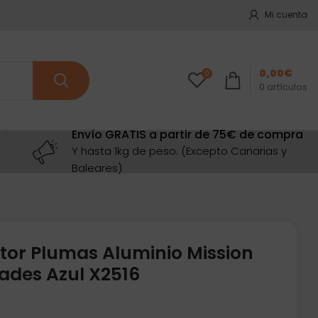
Mi cuenta
0,00
€
0
0
artículos
Envío GRATIS a partir de 75€ de compra
Y hasta 1kg de peso. (Excepto Canarias y
Baleares)
ctor Plumas Aluminio Mission
dades Azul X2516