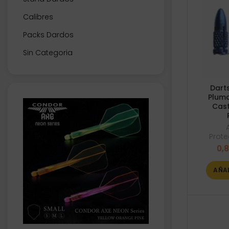
Calibres
Packs Dardos
Sin Categoria
Dart
Pluma
Cast
Prote
0,
AÑA