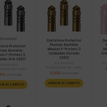
Novedad
Dartstore Protector
Da
Plumas Aluminio
store Protector
Mission F-Protect 3
Mi
mas Aluminio
Unidades Dorado
Uni
ion F-Protect 3
X2512
ades Gris X2517
Accesorios
,
Pr
Accesorios
,
Protectores de vuelo
ctores de vuelo
0,90
€
Iva incluido
90
€
Iva incluido
AÑADIR AL CARRITO
DIR AL CARRITO