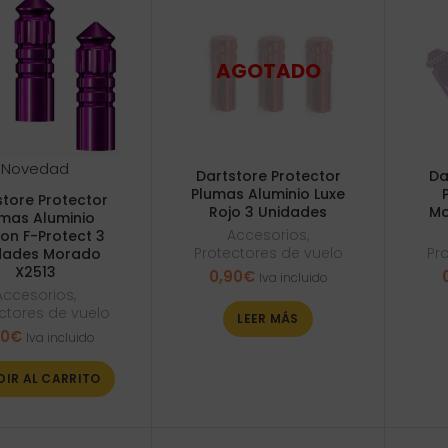
Novedad
Dartstore Protector
Da
Plumas Aluminio Luxe
store Protector
Rojo 3 Unidades
Mo
mas Aluminio
Accesorios
,
ion F-Protect 3
Protectores de vuelo
Pr
dades Morado
X2513
0,90
€
Iva incluido
Accesorios
,
ctores de vuelo
LEER MÁS
90
€
Iva incluido
DIR AL CARRITO