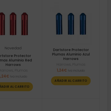
Novedad
Dartstore Protector
Plumas Aluminio Azul
rtstore Protector
Harrows
umas Aluminio Red
Harrows
,
Plumas
Harrows
1,24
€
Harrows
,
Plumas
Iva incluido
1,24
€
Iva incluido
AÑADIR AL CARRITO
ÑADIR AL CARRITO