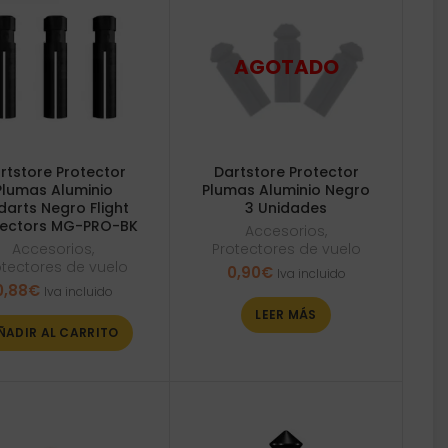
rtstore Protector
Dartstore Protector
Plumas Aluminio
Plumas Aluminio Negro
darts Negro Flight
3 Unidades
tectors MG-PRO-BK
Accesorios
,
Accesorios
,
Protectores de vuelo
otectores de vuelo
0,90
€
Iva incluido
0,88
€
Iva incluido
LEER MÁS
ÑADIR AL CARRITO