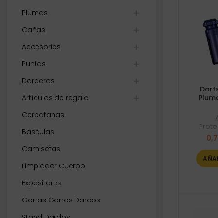
Plumas
Cañas
Accesorios
Puntas
Darderas
Dart
Artículos de regalo
Pluma
Cerbatanas
Prote
Basculas
0,
Camisetas
AÑA
Limpiador Cuerpo
Expositores
Gorras Gorros Dardos
Stand Dardos