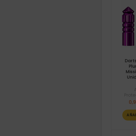
Dart
Plu
Miss
Uni
Prote
0,
AÑA