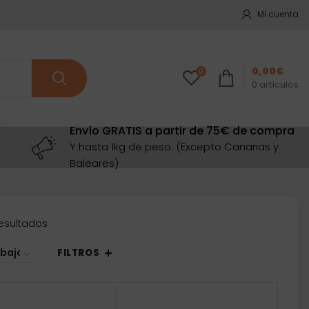
Mi cuenta
0,00
€
0
0
artículos
Envío GRATIS a partir de 75€ de compra
Y hasta 1kg de peso. (Excepto Canarias y
Baleares)
Ordenado
resultados
por
precio:
FILTROS
bajo
a
alto