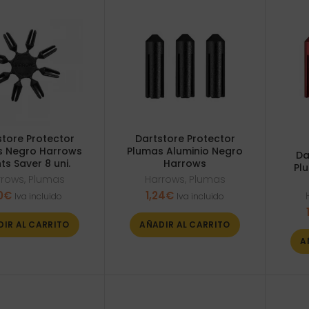
store Protector
Dartstore Protector
s Negro Harrows
Plumas Aluminio Negro
Da
hts Saver 8 uni.
Harrows
Pl
rrows
,
Plumas
Harrows
,
Plumas
0
€
1,24
€
Iva incluido
Iva incluido
DIR AL CARRITO
AÑADIR AL CARRITO
A