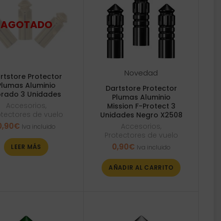
Novedad
rtstore Protector
Plumas Aluminio
Dartstore Protector
rado 3 Unidades
Plumas Aluminio
Accesorios
,
Mission F-Protect 3
otectores de vuelo
Unidades Negro X2508
0,90
€
Accesorios
,
Iva incluido
Protectores de vuelo
0,90
€
LEER MÁS
Iva incluido
AÑADIR AL CARRITO