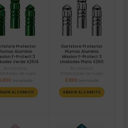
rtstore Protector
Dartstore Protector
Plumas Aluminio
Plumas Aluminio
ssion F-Protect 3
Mission F-Protect 3
dades Verde X2514
Unidades Plata X2511
Accesorios
,
Accesorios
,
otectores de vuelo
Protectores de vuelo
0,90
€
0,90
€
Iva incluido
Iva incluido
ÑADIR AL CARRITO
AÑADIR AL CARRITO