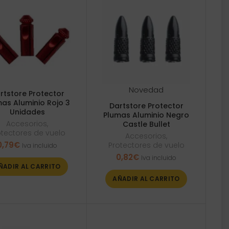
Novedad
rtstore Protector
as Aluminio Rojo 3
Dartstore Protector
Unidades
Plumas Aluminio Negro
Accesorios
,
Castle Bullet
otectores de vuelo
Accesorios
,
0,79
€
Protectores de vuelo
Iva incluido
0,82
€
Iva incluido
ÑADIR AL CARRITO
AÑADIR AL CARRITO