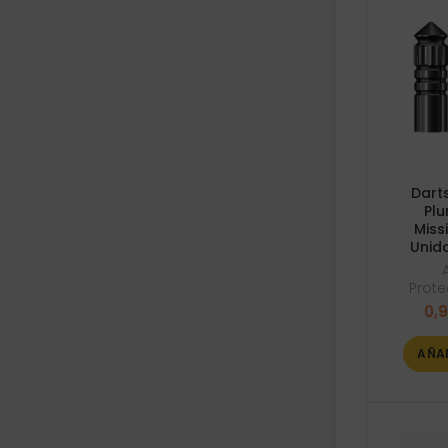
Dart
Plu
Miss
Unid
Prote
0,
AÑA