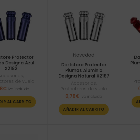
Novedad
store Protector
Da
s Designa Azul
Plum
Dartstore Protector
X2182
Plumas Aluminio
Accesorios
,
Designa Natural X2187
ctores de vuelo
Pr
Accesorios
,
78
€
Protectores de vuelo
Iva incluido
0,78
€
Iva incluido
DIR AL CARRITO
A
AÑADIR AL CARRITO