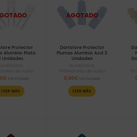
store Protector
Dartstore Protector
Da
s Aluminio Plata
Plumas Aluminio Azul 3
3 Unidades
Unidades
Do
Accesorios
,
Accesorios
,
ctores de vuelo
Protectores de vuelo
Pr
90
€
0,90
€
Iva incluido
Iva incluido
LEER MÁS
LEER MÁS