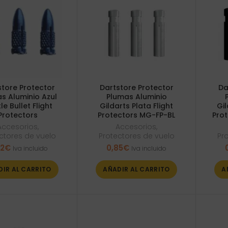
store Protector
Dartstore Protector
Da
s Aluminio Azul
Plumas Aluminio
le Bullet Flight
Gildarts Plata Flight
Gil
Protectors
Protectors MG-FP-BL
Pro
Accesorios
,
Accesorios
,
ctores de vuelo
Protectores de vuelo
Pr
82
€
0,85
€
Iva incluido
Iva incluido
DIR AL CARRITO
AÑADIR AL CARRITO
A