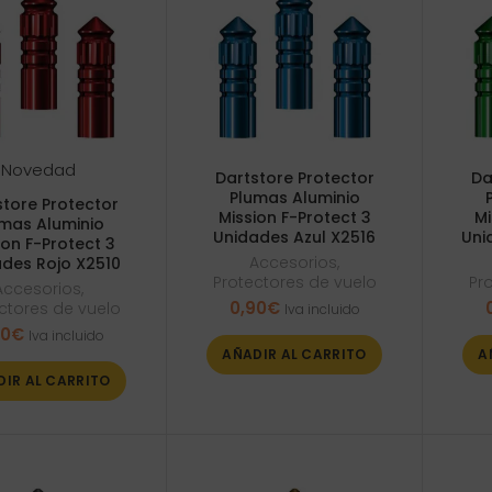
Novedad
Dartstore Protector
Da
Plumas Aluminio
store Protector
Mission F-Protect 3
Mi
mas Aluminio
Unidades Azul X2516
Uni
ion F-Protect 3
Accesorios
,
des Rojo X2510
Protectores de vuelo
Pr
Accesorios
,
0,90
€
ctores de vuelo
Iva incluido
90
€
Iva incluido
AÑADIR AL CARRITO
A
DIR AL CARRITO