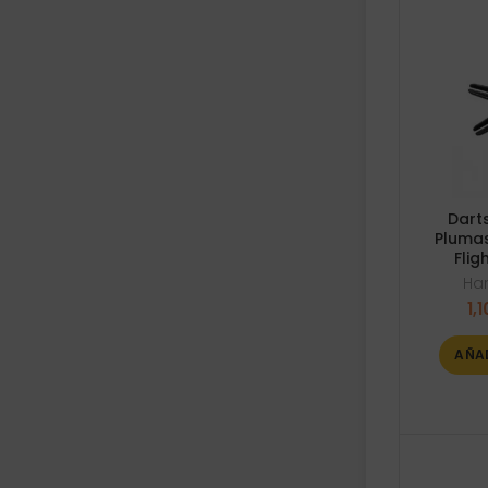
Dart
Pluma
Flig
Ha
1,1
AÑA