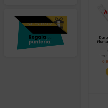
Dart
Pluma
Prote
0,