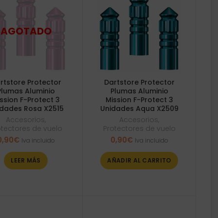
rtstore Protector
Dartstore Protector
Plumas Aluminio
Plumas Aluminio
ssion F-Protect 3
Mission F-Protect 3
dades Rosa X2515
Unidades Aqua X2509
Accesorios
,
Accesorios
,
otectores de vuelo
Protectores de vuelo
0,90
€
0,90
€
Iva incluido
Iva incluido
LEER MÁS
AÑADIR AL CARRITO