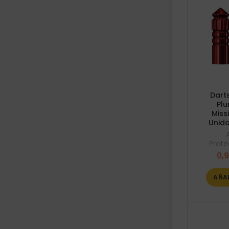
Dart
Plu
Miss
Unida
Prote
0,
AÑA