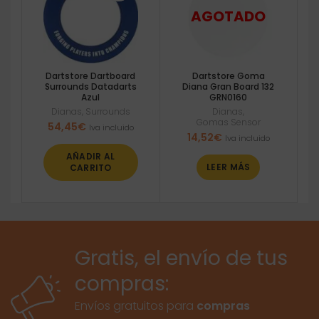
Dartstore Dartboard
Dartstore Goma
Surrounds Datadarts
Diana Gran Board 132
Azul
GRN0160
Dianas
,
Surrounds
Dianas
,
Gomas Sensor
54,45
€
Iva incluido
14,52
€
Iva incluido
AÑADIR AL
LEER MÁS
CARRITO
Gratis, el envío de tus
compras:
Envíos gratuitos para
compras