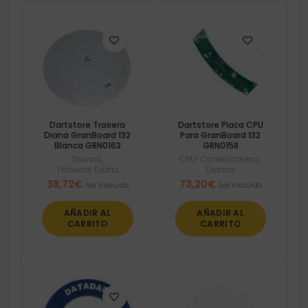
Dartstore Trasera
Dartstore Placa CPU
Diana GranBoard 132
Para GranBoard 132
Blanca GRN0163
GRN0158
Dianas
,
CPU-Controladoras
,
Traseras Diana
Dianas
38,72
€
73,20
€
Iva incluido
Iva incluido
AÑADIR AL
AÑADIR AL
CARRITO
CARRITO