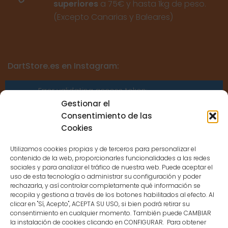
superiores
a 75€ y hasta 1kg de peso.
(Excepto Canarias y Baleares)
DartStore.es en Instagram:
Error validating access token:
Sessions for the user are not allowed
Gestionar el
because the user is not a confirmed
Consentimiento de las
user.
Cookies
Utilizamos cookies propias y de terceros para personalizar el
contenido de la web, proporcionarles funcionalidades a las redes
sociales y para analizar el tráfico de nuestra web. Puede aceptar el
uso de esta tecnología o administrar su configuración y poder
CONTACTO
rechazarla, y así controlar completamente qué información se
recopila y gestiona a través de los botones habilitados al efecto. Al
clicar en "Sí, Acepto", ACEPTA SU USO, si bien podrá retirar su
MENÚ PRINCIPAL
consentimiento en cualquier momento. También puede CAMBIAR
la instalación de cookies clicando en CONFIGURAR. Para obtener