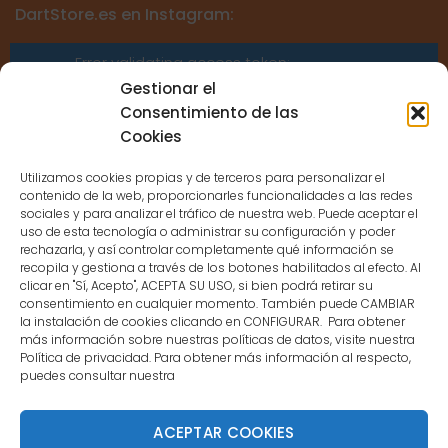
DartStore.es en Instagram:
Error validating access token:
Sessions for the user are not allowed
Gestionar el
because the user is not a confirmed
Consentimiento de las
user.
Cookies
Utilizamos cookies propias y de terceros para personalizar el
contenido de la web, proporcionarles funcionalidades a las redes
sociales y para analizar el tráfico de nuestra web. Puede aceptar el
uso de esta tecnología o administrar su configuración y poder
CONTACTO
rechazarla, y así controlar completamente qué información se
recopila y gestiona a través de los botones habilitados al efecto. Al
clicar en "Sí, Acepto", ACEPTA SU USO, si bien podrá retirar su
MENÚ PRINCIPAL
consentimiento en cualquier momento. También puede CAMBIAR
la instalación de cookies clicando en CONFIGURAR. Para obtener
más información sobre nuestras políticas de datos, visite nuestra
Política de privacidad. Para obtener más información al respecto,
MI CUENTA
puedes consultar nuestra
DOCUMENTACIÓN
ACEPTAR COOKIES