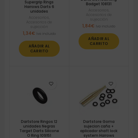
Supergrip Rings
Badget 108131
Harrows Darts 6
Accesorios
,
unidades
Accesorios de
Accesorios
,
sujección
Accesorios de
1,84
€
Iva incluido
sujección
1,34
€
Iva incluido
AÑADIR AL
CARRITO
AÑADIR AL
CARRITO
Dartstore Ringos 12
Dartstore Goma
unidades Negras
sujecion caña +
Target Darts Silicone
aplicador shaft lock
O Ring 109151
system Harrows