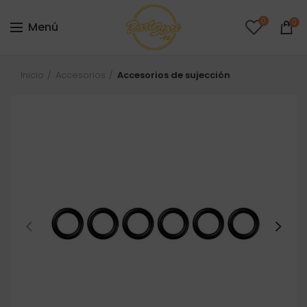
0
0
Menú
Inicio
Accesorios
Accesorios de sujección