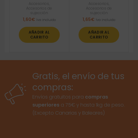
Accesorios
,
Accesorios
,
Accesorios de
Accesorios de
sujección
sujección
1,60
€
1,65
€
Iva incluido
Iva incluido
AÑADIR AL
AÑADIR AL
CARRITO
CARRITO
Gratis, el envío de tus
compras:
Envíos gratuitos para
compras
superiores
a 75€ y hasta 1kg de peso.
(Excepto Canarias y Baleares)