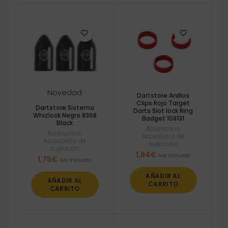
Novedad
Dartstore Anillos
Clips Rojo Target
Dartstore Sistema
Darts Slot lock Ring
Whizlock Negro 8368
Badget 108131
Black
Accesorios
,
Accesorios
,
Accesorios de
Accesorios de
sujección
sujección
1,84
€
Iva incluido
1,75
€
Iva incluido
AÑADIR AL
AÑADIR AL
CARRITO
CARRITO