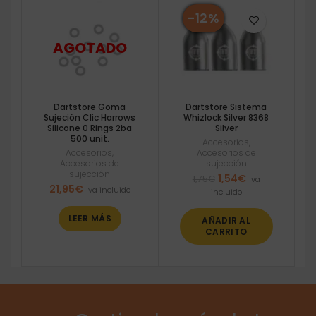
-12%
Dartstore Goma
Dartstore Sistema
Sujeción Clic Harrows
Whizlock Silver 8368
Silicone 0 Rings 2ba
Silver
500 unit.
Accesorios
,
Accesorios
,
Accesorios de
Accesorios de
sujección
sujección
El
El
1,54
€
1,75
€
Iva
21,95
€
precio
precio
Iva incluido
incluido
original
actual
era:
es:
LEER MÁS
AÑADIR AL
1,75€.
1,54€.
CARRITO