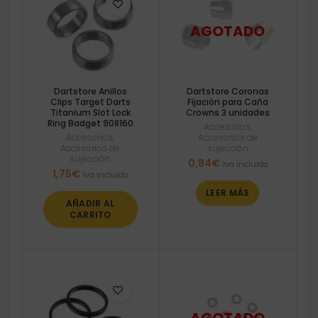
Dartstore Anillos
Dartstore Coronas
Clips Target Darts
Fijación para Caña
Titanium Slot Lock
Crowns 3 unidades
Ring Badget 908160
Accesorios
,
Accesorios
,
Accesorios de
Accesorios de
sujección
sujección
0,84
€
Iva incluido
1,75
€
Iva incluido
LEER MÁS
AÑADIR AL
CARRITO