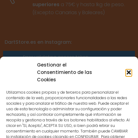
superiores
a 75€ y hasta 1kg de peso.
(Excepto Canarias y Baleares)
DartStore.es en Instagram:
Error validating access token:
Sessions for the user are not allowed
Gestionar el
because the user is not a confirmed
Consentimiento de las
user.
Cookies
Utilizamos cookies propias y de terceros para personalizar el
contenido de la web, proporcionarles funcionalidades a las redes
sociales y para analizar el tráfico de nuestra web. Puede aceptar el
uso de esta tecnología o administrar su configuración y poder
CONTACTO
rechazarla, y así controlar completamente qué información se
recopila y gestiona a través de los botones habilitados al efecto. Al
clicar en "Sí, Acepto", ACEPTA SU USO, si bien podrá retirar su
MENÚ PRINCIPAL
consentimiento en cualquier momento. También puede CAMBIAR
la instalación de cookies clicando en CONFIGURAR. Para obtener