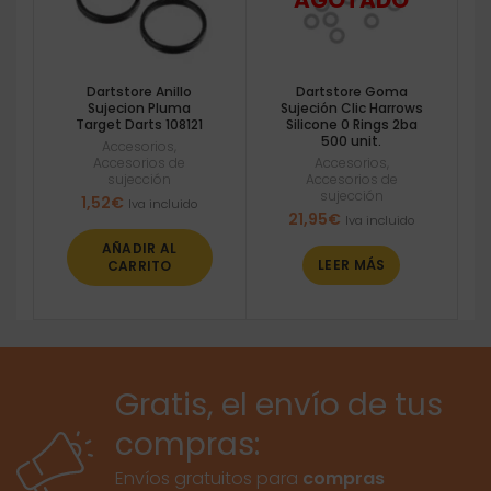
Dartstore Anillo
Dartstore Goma
Sujecion Pluma
Sujeción Clic Harrows
Target Darts 108121
Silicone 0 Rings 2ba
500 unit.
Accesorios
,
Accesorios de
Accesorios
,
sujección
Accesorios de
sujección
1,52
€
Iva incluido
21,95
€
Iva incluido
AÑADIR AL
LEER MÁS
CARRITO
Gratis, el envío de tus
compras:
Envíos gratuitos para
compras