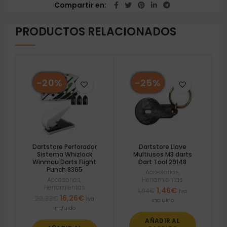
Compartir en
PRODUCTOS RELACIONADOS
-20%
-25%
Dartstore Perforador
Dartstore Llave
Sistema Whizlock
Multiusos M3 darts
Winmau Darts Flight
Dart Tool 29148
Punch 8365
Accesorios
,
Accesorios
,
Herramientas
Herramientas
El
El
1,46
€
1,94
€
Iva
El
El
16,26
€
20,33
€
precio
precio
Iva
incluido
precio
precio
original
actual
incluido
original
actual
era:
es:
AÑADIR AL
era:
es:
1,94€.
1,46€.