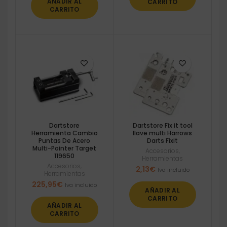
AÑADIR AL
CARRITO
20,33€.
16,26€.
CARRITO
Dartstore
Dartstore Fix it tool
Herramienta Cambio
llave multi Harrows
Puntas De Acero
Darts Fixit
Multi-Pointer Target
Accesorios
,
119650
Herramientas
Accesorios
,
2,13
€
Iva incluido
Herramientas
225,95
€
Iva incluido
AÑADIR AL
CARRITO
AÑADIR AL
CARRITO