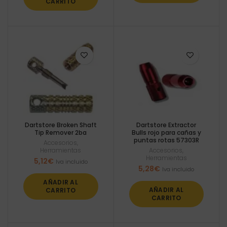
CARRITO
Dartstore Broken Shaft
Dartstore Extractor
Tip Remover 2ba
Bulls rojo para cañas y
puntas rotas 57303R
Accesorios
,
Herramientas
Accesorios
,
Herramientas
5,12
€
Iva incluido
5,28
€
Iva incluido
AÑADIR AL
AÑADIR AL
CARRITO
CARRITO