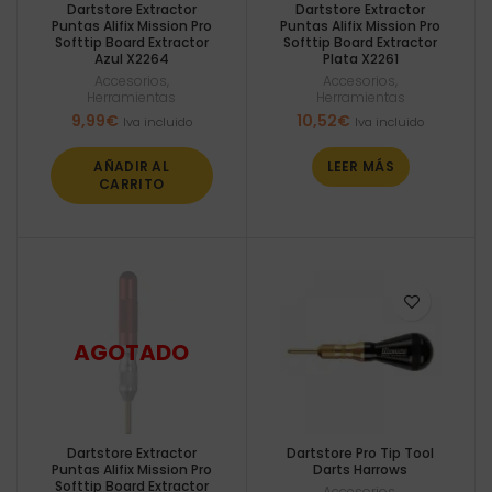
Dartstore Extractor
Dartstore Extractor
Puntas Alifix Mission Pro
Puntas Alifix Mission Pro
Softtip Board Extractor
Softtip Board Extractor
Azul X2264
Plata X2261
Accesorios
,
Accesorios
,
Herramientas
Herramientas
9,99
€
10,52
€
Iva incluido
Iva incluido
AÑADIR AL
LEER MÁS
CARRITO
Dartstore Extractor
Dartstore Pro Tip Tool
Puntas Alifix Mission Pro
Darts Harrows
Softtip Board Extractor
Accesorios
,