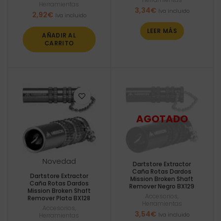
Herramientas
3,34
€
Iva incluido
2,92
€
Iva incluido
LEER MÁS
AÑADIR AL
CARRITO
Novedad
Dartstore Extractor
Caña Rotas Dardos
Dartstore Extractor
Mission Broken Shaft
Caña Rotas Dardos
Remover Negro BX129
Mission Broken Shaft
Accesorios
,
Remover Plata BX128
Herramientas
Accesorios
,
3,54
€
Iva incluido
Herramientas