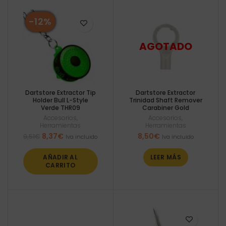
-12%
Dartstore Extractor Tip
Dartstore Extractor
Holder Bull L-Style
Trinidad Shaft Remover
Verde THR09
Carabiner Gold
Accesorios
,
Accesorios
,
Herramientas
Herramientas
El
El
8,37
€
8,50
€
9,51
€
Iva incluido
Iva incluido
precio
precio
original
actual
AÑADIR AL
LEER MÁS
era:
es:
CARRITO
9,51€.
8,37€.