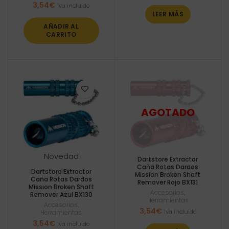
3,54
€
Iva incluido
LEER MÁS
AÑADIR AL
CARRITO
Novedad
Dartstore Extractor
Caña Rotas Dardos
Dartstore Extractor
Mission Broken Shaft
Caña Rotas Dardos
Remover Rojo BX131
Mission Broken Shaft
Accesorios
,
Remover Azul BX130
Herramientas
Accesorios
,
3,54
€
Iva incluido
Herramientas
3,54
€
Iva incluido