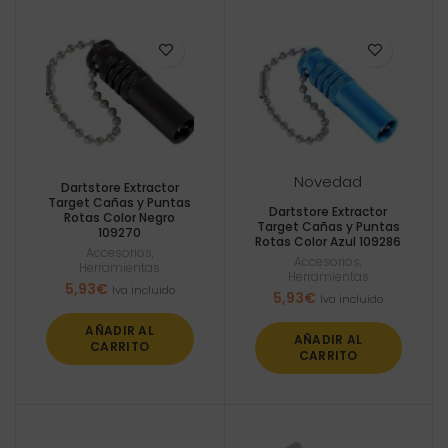
Novedad
Dartstore Extractor
Target Cañas y Puntas
Dartstore Extractor
Rotas Color Negro
Target Cañas y Puntas
109270
Rotas Color Azul 109286
Accesorios
,
Accesorios
,
Herramientas
Herramientas
5,93
€
Iva incluido
5,93
€
Iva incluido
AÑADIR AL
AÑADIR AL
CARRITO
CARRITO