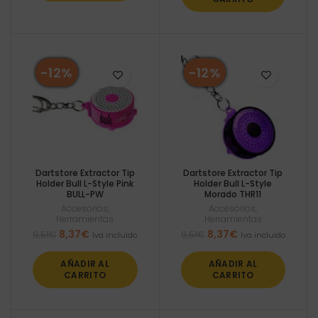
9,51€.
8,37€.
-12%
-12%
Dartstore Extractor Tip
Dartstore Extractor Tip
Holder Bull L-Style Pink
Holder Bull L-Style
BULL-PW
Morado THR11
Accesorios
,
Accesorios
,
Herramientas
Herramientas
El
El
El
El
8,37
€
8,37
€
9,51
€
9,51
€
Iva incluido
Iva incluido
precio
precio
precio
precio
original
actual
original
actual
AÑADIR AL
AÑADIR AL
era:
es:
era:
es:
CARRITO
CARRITO
9,51€.
8,37€.
9,51€.
8,37€.