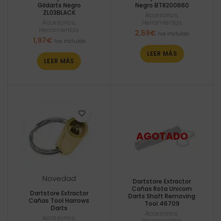
Gildarts Negro
Negro BT8200660
ZL03BLACK
Accesorios
,
Accesorios
,
Herramientas
Herramientas
2,59
€
Iva incluido
1,97
€
Iva incluido
LEER MÁS
LEER MÁS
Novedad
Dartstore Extractor
Cañas Rota Unicorn
Dartstore Extractor
Darts Shaft Removing
Cañas Tool Harrows
Tool 46709
Darts
Accesorios
,
Accesorios
,
Herramientas