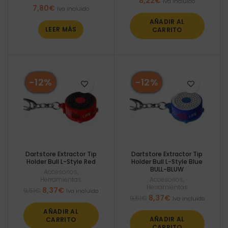
8,22
€
Iva incluido
7,80
€
Iva incluido
AÑADIR AL
LEER MÁS
CARRITO
-12%
-12%
Dartstore Extractor Tip
Dartstore Extractor Tip
Holder Bull L-Style Red
Holder Bull L-Style Blue
BULL-BLUW
Accesorios
,
Herramientas
Accesorios
,
Herramientas
El
El
8,37
€
9,51
€
Iva incluido
El
El
8,37
€
precio
precio
9,51
€
Iva incluido
precio
precio
original
actual
AÑADIR AL
original
actual
era:
es:
AÑADIR AL
CARRITO
era:
es:
9,51€.
8,37€.
CARRITO