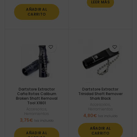
LEER MÁS
AÑADIR AL
CARRITO
Dartstore Extractor
Dartstore Extractor
Caña Rotas Caliburn
Trinidad Shaft Remover
Broken Shaft Removal
Shark Black
Tool X1801
Accesorios
,
Accesorios
,
Herramientas
Herramientas
4,80
€
Iva incluido
3,75
€
Iva incluido
AÑADIR AL
AÑADIR AL
CARRITO