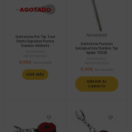
Novedad
Dartstore Pro Tip Tool
Darts Expulsor Punta
Dartstore Punzon
Dardos Gildarts
Sacapuntas Dardos Tip
Accesorios
,
Spike 70018
Herramientas
Accesorios
,
8,99
€
Iva incluido
Herramientas
9,30
€
Iva incluido
LEER MÁS
AÑADIR AL
CARRITO