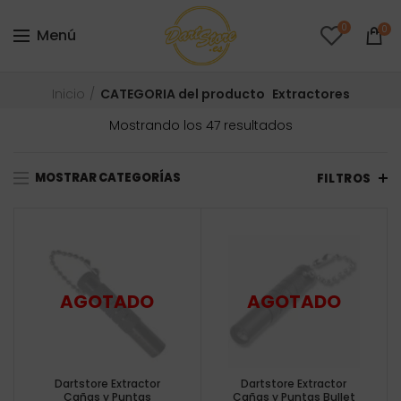
0
0
Menú
Inicio
CATEGORIA del producto
Extractores
Ordenado
Mostrando los 47 resultados
por
precio:
MOSTRAR CATEGORÍAS
bajo
FILTROS
a
alto
Dartstore Extractor
Dartstore Extractor
Cañas y Puntas
Cañas y Puntas Bullet