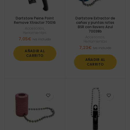
Dartstore Peine Point
Dartstore Extractor de
Remove Xtractor 70016
cañas y puntas rotas
BSR con llavero Azul
Accesorios
,
70038b
Herramientas
Accesorios
,
7,05
€
Iva incluido
Herramientas
7,23
€
Iva incluido
AÑADIR AL
CARRITO
AÑADIR AL
CARRITO