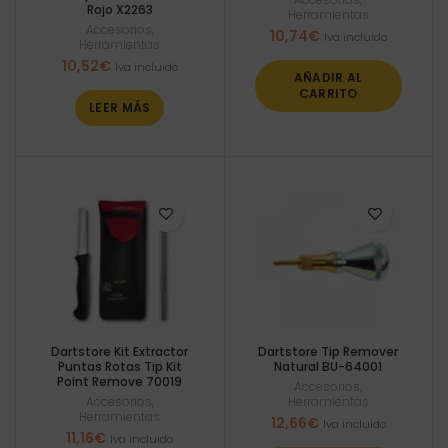
Rojo X2263
Herramientas
Accesorios
,
10,74
€
Iva incluido
Herramientas
10,52
€
Iva incluido
AÑADIR AL
CARRITO
LEER MÁS
Dartstore Kit Extractor
Dartstore Tip Remover
Puntas Rotas Tip Kit
Natural BU-64001
Point Remove 70019
Accesorios
,
Accesorios
,
Herramientas
Herramientas
12,66
€
Iva incluido
11,16
€
Iva incluido