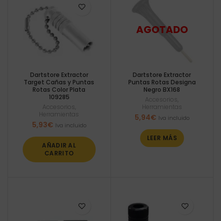
Dartstore Extractor
Dartstore Extractor
Target Cañas y Puntas
Puntas Rotas Designa
Rotas Color Plata
Negro BX168
109285
Accesorios
,
Accesorios
,
Herramientas
Herramientas
5,94
€
Iva incluido
5,93
€
Iva incluido
LEER MÁS
AÑADIR AL
CARRITO