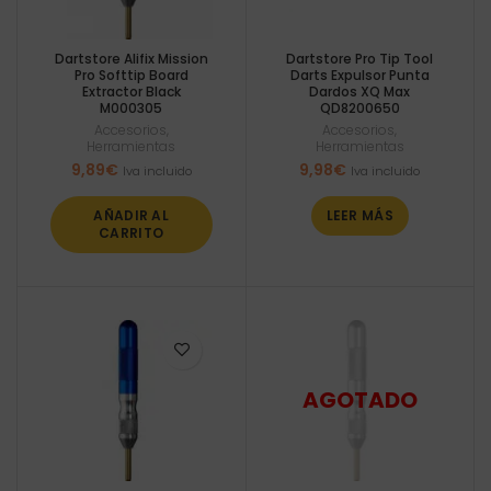
Dartstore Alifix Mission
Dartstore Pro Tip Tool
Pro Softtip Board
Darts Expulsor Punta
Extractor Black
Dardos XQ Max
M000305
QD8200650
Accesorios
,
Accesorios
,
Herramientas
Herramientas
9,89
€
9,98
€
Iva incluido
Iva incluido
AÑADIR AL
LEER MÁS
CARRITO