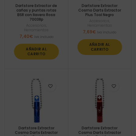
Dartstore Extractor de
Dartstore Extractor
cañas y puntas rotas
Cosmo Darts Extractor
BSR con llavero Rosa
Plus Tool Negro
70038p
Accesorios
,
Accesorios
,
Herramientas
Herramientas
7,69
€
Iva incluido
7,40
€
Iva incluido
AÑADIR AL
AÑADIR AL
CARRITO
CARRITO
Dartstore Extractor
Dartstore Extractor
Cosmo Darts Extractor
Cosmo Darts Extractor