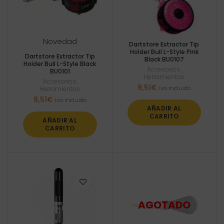
Novedad
Dartstore Extractor Tip
Holder Bull L-Style Pink
Dartstore Extractor Tip
Black BU0107
Holder Bull L-Style Black
Accesorios
,
BU0101
Herramientas
Accesorios
,
9,51
€
Iva incluido
Herramientas
9,51
€
Iva incluido
AÑADIR AL
CARRITO
AÑADIR AL
CARRITO