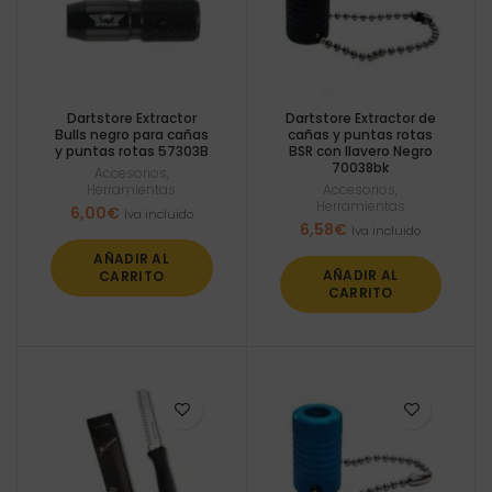
Dartstore Extractor
Dartstore Extractor de
Bulls negro para cañas
cañas y puntas rotas
y puntas rotas 57303B
BSR con llavero Negro
70038bk
Accesorios
,
Herramientas
Accesorios
,
Herramientas
6,00
€
Iva incluido
6,58
€
Iva incluido
AÑADIR AL
AÑADIR AL
CARRITO
CARRITO