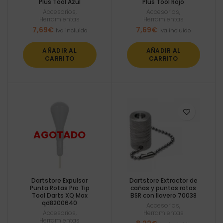
Plus Tool Azul
Plus Tool Rojo
Accesorios
,
Accesorios
,
Herramientas
Herramientas
7,69
€
7,69
€
Iva incluido
Iva incluido
AÑADIR AL
AÑADIR AL
CARRITO
CARRITO
Dartstore Expulsor
Dartstore Extractor de
Punta Rotas Pro Tip
cañas y puntas rotas
Tool Darts XQ Max
BSR con llavero 70038
qd8200640
Accesorios
,
Accesorios
,
Herramientas
Herramientas