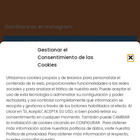
DartStore.es en Instagram:
Error validating access token:
Sessions for the user are not allowed
Gestionar el
because the user is not a confirmed
Consentimiento de las
user.
Cookies
Utilizamos cookies propias y de terceros para personalizar el
contenido de la web, proporcionarles funcionalidades a las redes
sociales y para analizar el tráfico de nuestra web. Puede aceptar el
uso de esta tecnología o administrar su configuración y poder
CONTACTO
rechazarla, y así controlar completamente qué información se
recopila y gestiona a través de los botones habilitados al efecto. Al
clicar en "Sí, Acepto", ACEPTA SU USO, si bien podrá retirar su
MENÚ PRINCIPAL
consentimiento en cualquier momento. También puede CAMBIAR
la instalación de cookies clicando en CONFIGURAR. Para obtener
más información sobre nuestras políticas de datos, visite nuestra
Política de privacidad. Para obtener más información al respecto,
MI CUENTA
puedes consultar nuestra