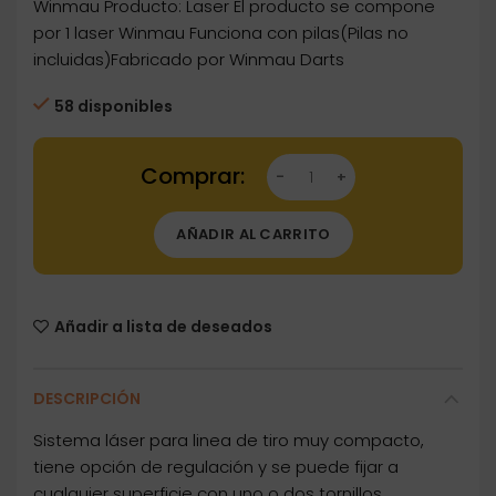
Winmau Producto: Laser El producto se compone
por 1 laser Winmau Funciona con pilas(Pilas no
incluidas)Fabricado por Winmau Darts
58 disponibles
Dartstore Laser linea de tiro Winmau Darts L
AÑADIR AL CARRITO
Añadir a lista de deseados
DESCRIPCIÓN
Sistema láser para linea de tiro muy compacto,
tiene opción de regulación y se puede fijar a
cualquier superficie con uno o dos tornillos.