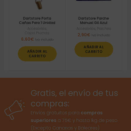
Dartstore Porta
Dartstore Parche
Cañas Para 1 Unidad
Manuel Gil Azul
Accesorios
,
Accesorios
,
Parches
Cajas Plumas
2,90
€
Iva incluido
6,60
€
Iva incluido
AÑADIR AL
AÑADIR AL
CARRITO
CARRITO
Gratis, el envío de tus
compras:
Envíos gratuitos para
compras
superiores
a 75€ y hasta 1kg de peso.
(Excepto Canarias y Baleares)