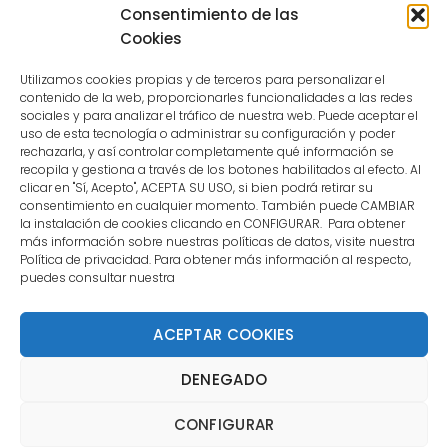
because the user is not a confirmed
Consentimiento de las
user.
Cookies
Utilizamos cookies propias y de terceros para personalizar el
contenido de la web, proporcionarles funcionalidades a las redes
sociales y para analizar el tráfico de nuestra web. Puede aceptar el
uso de esta tecnología o administrar su configuración y poder
CONTACTO
rechazarla, y así controlar completamente qué información se
recopila y gestiona a través de los botones habilitados al efecto. Al
clicar en "Sí, Acepto", ACEPTA SU USO, si bien podrá retirar su
MENÚ PRINCIPAL
consentimiento en cualquier momento. También puede CAMBIAR
la instalación de cookies clicando en CONFIGURAR. Para obtener
más información sobre nuestras políticas de datos, visite nuestra
Política de privacidad. Para obtener más información al respecto,
MI CUENTA
puedes consultar nuestra
DOCUMENTACIÓN
ACEPTAR COOKIES
DENEGADO
Copyright 2021 DartStore - Todos los derechos
CONFIGURAR
reservados. | La Mejor Tienda de Dardos y Dianas de
Madrid DartStore