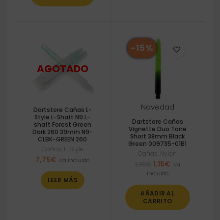
-15%
Novedad
Dartstore Cañas L-
Style L-Shaft N9 L-
Dartstore Cañas
shaft Forest Green
Vignette Duo Tone
Dark 260 39mm N9-
Short 38mm Black
CLBK-GREEN 260
Green 009735-01B1
Cañas
,
L-Style
Cañas
,
Nylon
7,75
€
Iva incluido
El
El
1,15
€
1,35
€
Iva
precio
precio
incluido
LEER MÁS
original
actual
era:
es:
AÑADIR AL
1,35€.
1,15€.
CARRITO