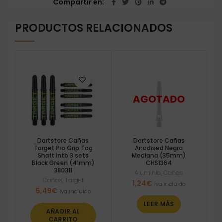
Compartir en
PRODUCTOS RELACIONADOS
Dartstore Cañas
Dartstore Cañas
Target Pro Grip Tag
Anodised Negra
Shaft Intb 3 sets
Mediana (35mm)
Black Green (41mm)
CHS1364
380311
Aluminio
,
Cañas
Cañas
,
Target
1,24
€
Iva incluido
5,49
€
Iva incluido
LEER MÁS
AÑADIR AL
CARRITO