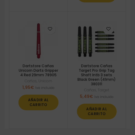
Dartstore Cañas
Dartstore Cañas
Unicorn Darts Gripper
Target Pro Grip Tag
4 Red 29mm 78905
Shaft Intb 3 sets
Black Green (41mm)
Cañas
,
Unicorn
380311
1,95
€
Iva incluido
Cañas
,
Target
5,49
€
Iva incluido
AÑADIR AL
CARRITO
AÑADIR AL
CARRITO