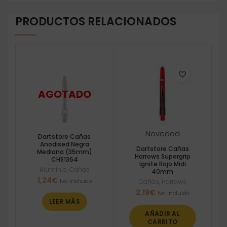
PRODUCTOS RELACIONADOS
Novedad
Dartstore Cañas
Anodised Negra
Dartstore Cañas
Mediana (35mm)
Harrows Supergrip
CHS1364
Ignite Rojo Midi
Aluminio
,
Cañas
40mm
1,24
€
Iva incluido
Cañas
,
Harrows
2,19
€
Iva incluido
LEER MÁS
AÑADIR AL
CARRITO