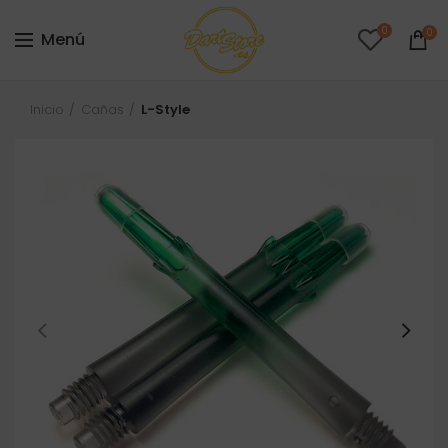
0
0
Menú
Inicio
Cañas
L-Style