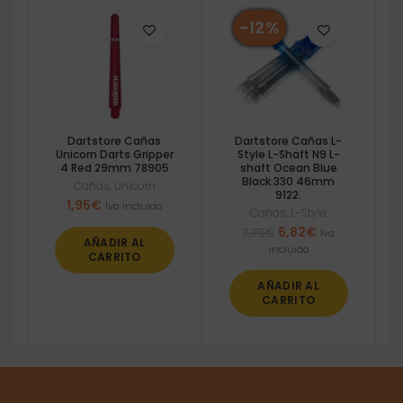
-12%
Dartstore Cañas
Dartstore Cañas L-
Unicorn Darts Gripper
Style L-Shaft N9 L-
4 Red 29mm 78905
shaft Ocean Blue
Black 330 46mm
Cañas
,
Unicorn
9122.
1,95
€
Iva incluido
Cañas
,
L-Style
El
El
6,82
€
7,75
€
Iva
AÑADIR AL
precio
precio
incluido
CARRITO
original
actual
era:
es:
AÑADIR AL
7,75€.
6,82€.
CARRITO