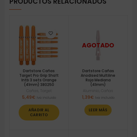
PRODUCTOS RELACIONADOS
Dartstore Cañas
Dartstore Cañas
Target Pro Grip Shaft
Anodised Multiline
Intb 3 sets Orange
Roja Mediana
(41mm) 380250
(41mm)
Cañas
,
Target
Aluminio
,
Cañas
5,49
€
1,39
€
Iva incluido
Iva incluido
AÑADIR AL
LEER MÁS
CARRITO