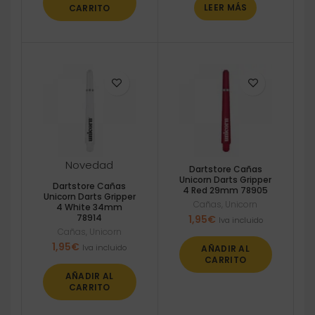
LEER MÁS
CARRITO
Novedad
Dartstore Cañas
Unicorn Darts Gripper
Dartstore Cañas
4 Red 29mm 78905
Unicorn Darts Gripper
Cañas
,
Unicorn
4 White 34mm
78914
1,95
€
Iva incluido
Cañas
,
Unicorn
1,95
€
Iva incluido
AÑADIR AL
CARRITO
AÑADIR AL
CARRITO