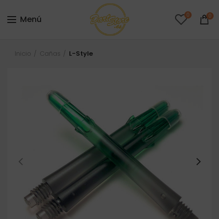
0
0
Menú
Inicio
Cañas
L-Style