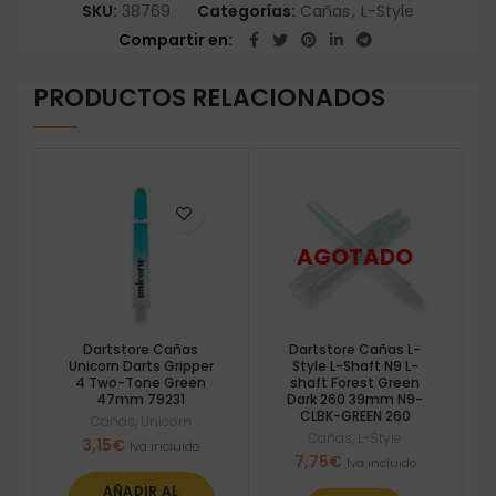
SKU:
38769
Categorías:
Cañas
,
L-Style
Compartir en
PRODUCTOS RELACIONADOS
Dartstore Cañas
Dartstore Cañas L-
Unicorn Darts Gripper
Style L-Shaft N9 L-
4 Two-Tone Green
shaft Forest Green
47mm 79231
Dark 260 39mm N9-
CLBK-GREEN 260
Cañas
,
Unicorn
Cañas
,
L-Style
3,15
€
Iva incluido
7,75
€
Iva incluido
AÑADIR AL