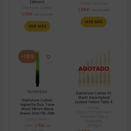
(41mm)
Cañas
,
Harrows
Aluminio
,
Cañas
1,06
€
Iva incluido
1,39
€
Iva incluido
LEER MÁS
LEER MÁS
-15%
Novedad
Dartstore Cañas Fit
Shaft Gear Hybrid
Dartstore Cañas
Locked Yellow Talla 4
Vignette Duo Tone
Cañas
,
Short 38mm Black
Cañas Fit Flight Gear
Green 009735-01B1
Hybridas Fijas y
Cañas
,
Nylon
Giratorias
El
El
1,15
€
,
Fit Flight
1,35
€
Iva
precio
precio