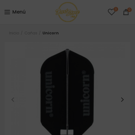
0
0
Menú
Inicio
Cañas
Unicorn