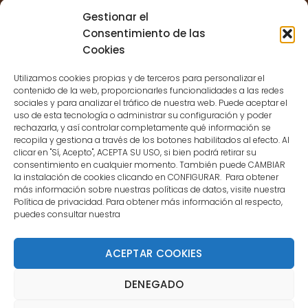
Sessions for the user are not allowed
Gestionar el
because the user is not a confirmed
Consentimiento de las
user.
Cookies
Utilizamos cookies propias y de terceros para personalizar el
contenido de la web, proporcionarles funcionalidades a las redes
sociales y para analizar el tráfico de nuestra web. Puede aceptar el
uso de esta tecnología o administrar su configuración y poder
CONTACTO
rechazarla, y así controlar completamente qué información se
recopila y gestiona a través de los botones habilitados al efecto. Al
clicar en "Sí, Acepto", ACEPTA SU USO, si bien podrá retirar su
MENÚ PRINCIPAL
consentimiento en cualquier momento. También puede CAMBIAR
la instalación de cookies clicando en CONFIGURAR. Para obtener
más información sobre nuestras políticas de datos, visite nuestra
Política de privacidad. Para obtener más información al respecto,
MI CUENTA
puedes consultar nuestra
DOCUMENTACIÓN
ACEPTAR COOKIES
DENEGADO
Copyright 2021 DartStore - Todos los derechos