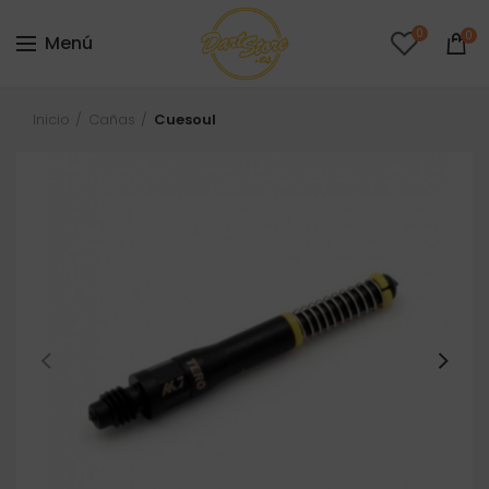
0
0
Menú
Inicio
Cañas
Cuesoul