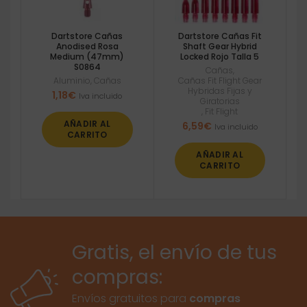
Dartstore Cañas
Dartstore Cañas Fit
Anodised Rosa
Shaft Gear Hybrid
Medium (47mm)
Locked Rojo Talla 5
S0864
Cañas
,
Aluminio
,
Cañas
Cañas Fit Flight Gear
Hybridas Fijas y
1,18
€
Iva incluido
Giratorias
,
Fit Flight
AÑADIR AL
6,59
€
Iva incluido
CARRITO
AÑADIR AL
CARRITO
Gratis, el envío de tus
compras:
Envíos gratuitos para
compras