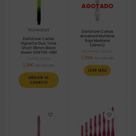
Novedad
Dartstore Cañas
Anodised Multiline
Dartstore Cañas
Roja Mediana
Vignette Duo Tone
(41mm)
Short 38mm Black
Aluminio
,
Cañas
Green 009735-01B1
1,39
€
Iva incluido
Cañas
,
Nylon
1,15
€
Iva incluido
LEER MÁS
AÑADIR AL
CARRITO