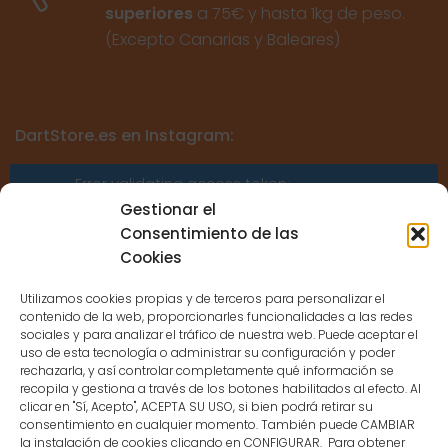
superiores
a 75€ y hasta 1kg de peso.
(Excepto Canarias y Baleares)
DartStore.es en Instagram:
Error validating access token:
Sessions for the user are not allowed
Gestionar el
because the user is not a confirmed
Consentimiento de las
user.
Cookies
Utilizamos cookies propias y de terceros para personalizar el
contenido de la web, proporcionarles funcionalidades a las redes
sociales y para analizar el tráfico de nuestra web. Puede aceptar el
uso de esta tecnología o administrar su configuración y poder
CONTACTO
rechazarla, y así controlar completamente qué información se
recopila y gestiona a través de los botones habilitados al efecto. Al
clicar en "Sí, Acepto", ACEPTA SU USO, si bien podrá retirar su
MENÚ PRINCIPAL
consentimiento en cualquier momento. También puede CAMBIAR
la instalación de cookies clicando en CONFIGURAR. Para obtener