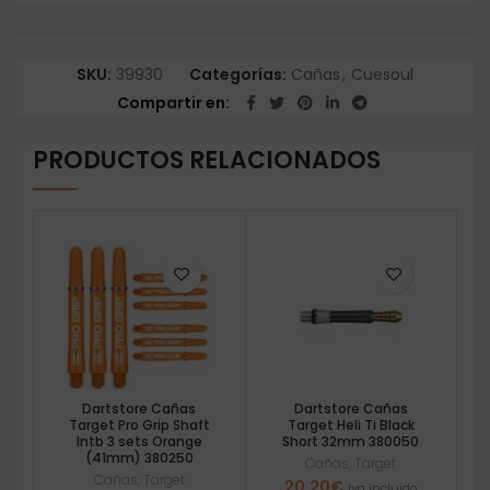
SKU:
39930
Categorías:
Cañas
,
Cuesoul
Compartir en
PRODUCTOS RELACIONADOS
Dartstore Cañas
Dartstore Cañas
Target Pro Grip Shaft
Target Heli Ti Black
Intb 3 sets Orange
Short 32mm 380050
(41mm) 380250
Cañas
,
Target
Cañas
,
Target
20,20
€
Iva incluido