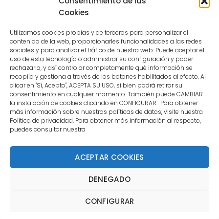
Consentimiento de las
user.
Cookies
Utilizamos cookies propias y de terceros para personalizar el
contenido de la web, proporcionarles funcionalidades a las redes
sociales y para analizar el tráfico de nuestra web. Puede aceptar el
uso de esta tecnología o administrar su configuración y poder
CONTACTO
rechazarla, y así controlar completamente qué información se
recopila y gestiona a través de los botones habilitados al efecto. Al
clicar en "Sí, Acepto", ACEPTA SU USO, si bien podrá retirar su
MENÚ PRINCIPAL
consentimiento en cualquier momento. También puede CAMBIAR
la instalación de cookies clicando en CONFIGURAR. Para obtener
más información sobre nuestras políticas de datos, visite nuestra
Política de privacidad. Para obtener más información al respecto,
MI CUENTA
puedes consultar nuestra
DOCUMENTACIÓN
ACEPTAR COOKIES
DENEGADO
Copyright 2021 DartStore - Todos los derechos
CONFIGURAR
reservados. | La Mejor Tienda de Dardos y Dianas de
Madrid DartStore