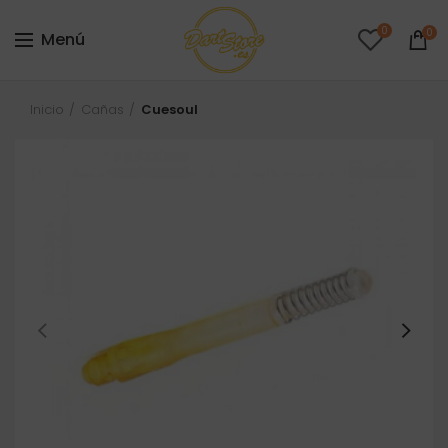
0
0
Menú
Inicio
Cañas
Cuesoul