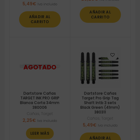
5,49
€
Iva incluido
AÑADIR AL
AÑADIR AL
CARRITO
CARRITO
Dartstore Cañas
Dartstore Cañas
TARGET INK PRO GRIP
Target Pro Grip Tag
Blanca Corta 34mm
Shaft Intb 3 sets
380006
Black Green (41mm)
380311
Cañas
,
Target
Cañas
,
Target
2,25
€
Iva incluido
5,49
€
Iva incluido
LEER MÁS
AÑADIR AL