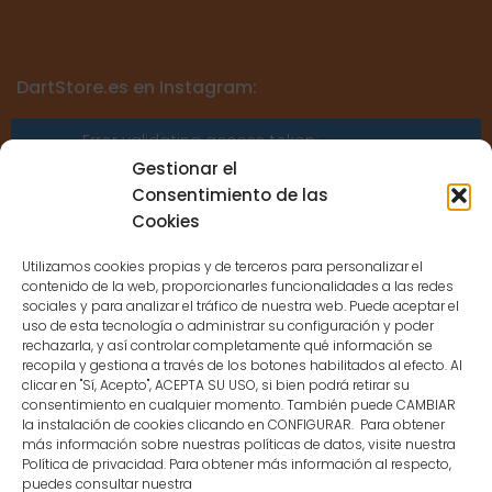
DartStore.es en Instagram:
Error validating access token:
Sessions for the user are not allowed
Gestionar el
because the user is not a confirmed
Consentimiento de las
user.
Cookies
Utilizamos cookies propias y de terceros para personalizar el
contenido de la web, proporcionarles funcionalidades a las redes
sociales y para analizar el tráfico de nuestra web. Puede aceptar el
uso de esta tecnología o administrar su configuración y poder
CONTACTO
rechazarla, y así controlar completamente qué información se
recopila y gestiona a través de los botones habilitados al efecto. Al
clicar en "Sí, Acepto", ACEPTA SU USO, si bien podrá retirar su
MENÚ PRINCIPAL
consentimiento en cualquier momento. También puede CAMBIAR
la instalación de cookies clicando en CONFIGURAR. Para obtener
más información sobre nuestras políticas de datos, visite nuestra
Política de privacidad. Para obtener más información al respecto,
MI CUENTA
puedes consultar nuestra