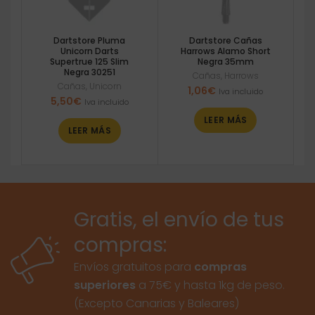
Dartstore Pluma
Dartstore Cañas
Unicorn Darts
Harrows Alamo Short
Supertrue 125 Slim
Negra 35mm
Negra 30251
Cañas
,
Harrows
Cañas
,
Unicorn
1,06
€
Iva incluido
5,50
€
Iva incluido
LEER MÁS
LEER MÁS
Gratis, el envío de tus
compras:
Envíos gratuitos para
compras
superiores
a 75€ y hasta 1kg de peso.
(Excepto Canarias y Baleares)