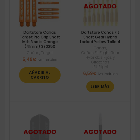
Dartstore Cañas
Dartstore Cañas Fit
Target Pro Grip Shaft
Shaft Gear Hybrid
Intb 3 sets Orange
Locked Yellow Talla 4
(41mm) 380250
Cañas
,
Cañas
,
Target
Cañas Fit Flight Gear
Hybridas Fijas y
5,49
€
Iva incluido
Giratorias
,
Fit Flight
AÑADIR AL
6,59
€
Iva incluido
CARRITO
LEER MÁS