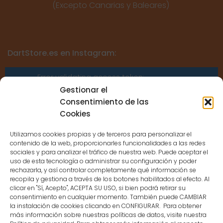
(Excepto Canarias y Baleares)
DartStore.es en Instagram:
Error validating access token:
Sessions for the user are not allowed
Gestionar el
because the user is not a confirmed
Consentimiento de las
user.
Cookies
Utilizamos cookies propias y de terceros para personalizar el
contenido de la web, proporcionarles funcionalidades a las redes
sociales y para analizar el tráfico de nuestra web. Puede aceptar el
uso de esta tecnología o administrar su configuración y poder
CONTACTO
rechazarla, y así controlar completamente qué información se
recopila y gestiona a través de los botones habilitados al efecto. Al
clicar en "Sí, Acepto", ACEPTA SU USO, si bien podrá retirar su
MENÚ PRINCIPAL
consentimiento en cualquier momento. También puede CAMBIAR
la instalación de cookies clicando en CONFIGURAR. Para obtener
más información sobre nuestras políticas de datos, visite nuestra