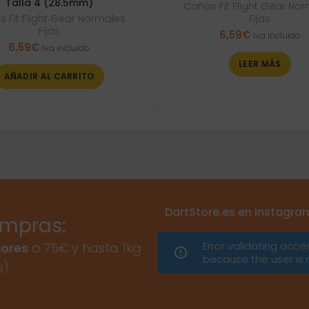
Talla 4 (28.5mm)
Cañas Fit Flight Gear No
Fijas
 Fit Flight Gear Normales
Fijas
6,59
€
Iva incluido
6,59
€
Iva incluido
LEER MÁS
AÑADIR AL CARRITO
DartStore.es en Instagra
ompras:
Error validating acce
ores
a 75€ y hasta 1kg
because the user is 
s)