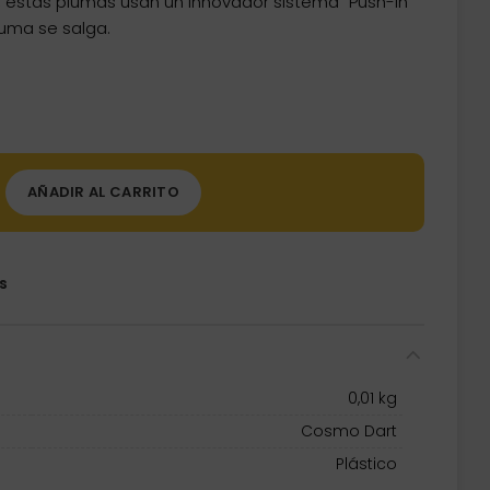
t, estas plumas usan un innovador sistema “Push-In”
luma se salga.
AÑADIR AL CARRITO
s
0,01 kg
Cosmo Dart
Plástico