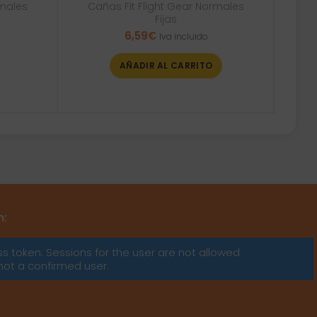
rmales
Cañas Fit Flight Gear Normales
Fijas
6,59
€
Iva incluido
AÑADIR AL CARRITO
m:
ss token: Sessions for the user are not allowed
not a confirmed user.