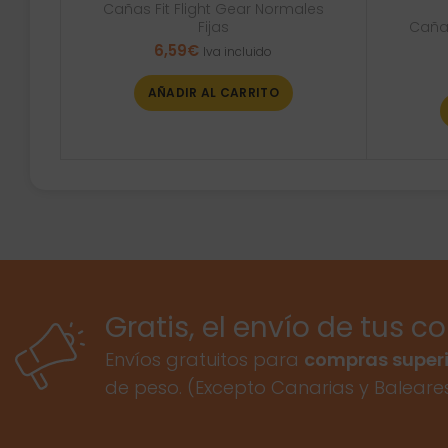
Cañas Fit Flight Gear Normales
Fijas
Cañas
6,59
€
Iva incluido
AÑADIR AL CARRITO
Gratis, el envío de tus c
Envíos gratuitos para
compras superi
de peso. (Excepto Canarias y Baleare