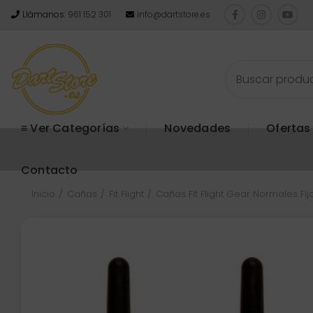
Llámanos:
961 152 301
info@dartstore.es
≡ Ver Categorías
Novedades
Ofertas
Contacto
Inicio
Cañas
Fit Flight
Cañas Fit Flight Gear Normales Fij