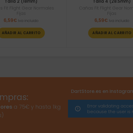
Talla 2 (18mm)
Talla 4 (28.5mm)
 Fit Flight Gear Normales
Cañas Fit Flight Gear No
Fijas
Fijas
6,59
€
6,59
€
Iva incluido
Iva incluido
AÑADIR AL CARRITO
AÑADIR AL CARRITO
DartStore.es en Instagra
ompras:
Error validating acce
ores
a 75€ y hasta 1kg
because the user is 
s)