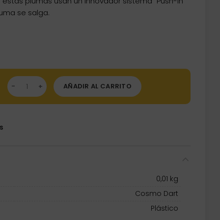
t, estas plumas usan un innovador sistema “Push-In”
luma se salga.
r Negra Fija Talla 4 (28.5mm) cantidad
AÑADIR AL CARRITO
s
0,01 kg
Cosmo Dart
Plástico