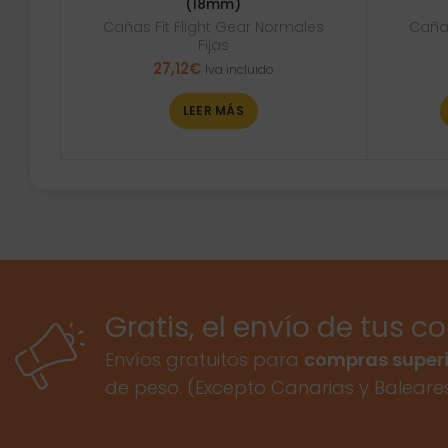
(18mm)
Cañas Fit Flight Gear Normales
Cañas
Fijas
27,12
€
Iva incluido
LEER MÁS
Gratis, el envío de tus c
Envíos gratuitos para
compras superi
de peso. (Excepto Canarias y Baleare