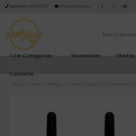
Llámanos:
961 152 301
info@dartstore.es
≡ Ver Categorías
Novedades
Ofertas
Contacto
Inicio
Cañas
Fit Flight
Cañas Fit Flight Gear Normales Fij