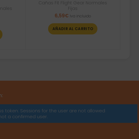
Cañas Fit Flight Gear Normales
Fijas
rmales
6,59
€
Iva incluido
AÑADIR AL CARRITO
m:
ss token: Sessions for the user are not allowed
not a confirmed user.