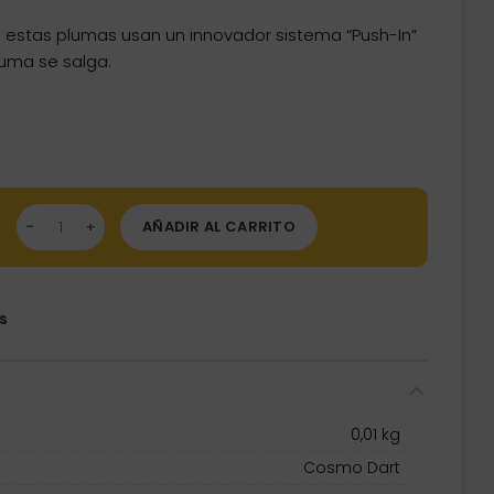
t, estas plumas usan un innovador sistema “Push-In”
luma se salga.
r Blanca Giratoria Talla 6 (35mm) cantidad
AÑADIR AL CARRITO
s
0,01 kg
Cosmo Dart