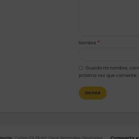
*
Nombre
Guarda mi nombre, corre
próxima vez que comente.
goría:
Cañas Fit Flight Gear Normales Giratorias
Compartir e