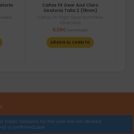
atoria
Cañas Fit Gear Azul Claro
Giratoria Talla 2 (18mm)
rmales
Cañas Fit Flight Gear Normales
Giratorias
6,59
€
Iva incluido
AÑADIR AL CARRITO
m:
ss token: Sessions for the user are not allowed
not a confirmed user.