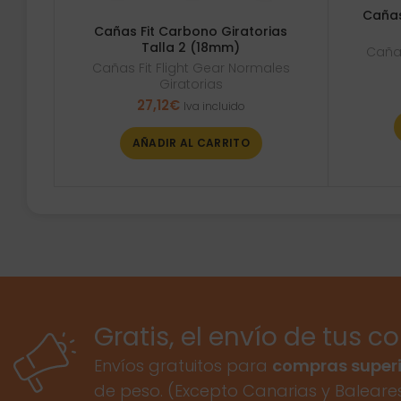
Cañas
Cañas Fit Carbono Giratorias
Talla 2 (18mm)
Cañas
Cañas Fit Flight Gear Normales
Giratorias
27,12
€
Iva incluido
AÑADIR AL CARRITO
Gratis, el envío de tus c
Envíos gratuitos para
compras superi
de peso. (Excepto Canarias y Baleare