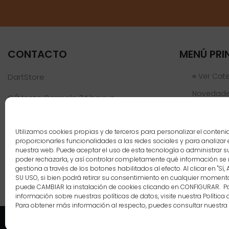
CONTACTO
MENÚ PRI
≡ Ver Cat
DartStore
Novedad
C/Monte Carmelo 34 bajo iz
46019 Valencia
Ofertas
Jugadores
Teléfono:
961 152 301
Utilizamos cookies propias y de terceros para personalizar el conteni
info@dartstore.es
proporcionarles funcionalidades a las redes sociales y para analizar e
Nosotros
nuestra web. Puede aceptar el uso de esta tecnología o administrar s
poder rechazarla, y así controlar completamente qué información se 
Blog
gestiona a través de los botones habilitados al efecto. Al clicar en "Sí,
SU USO, si bien podrá retirar su consentimiento en cualquier momen
Contacto
puede CAMBIAR la instalación de cookies clicando en CONFIGURAR. 
información sobre nuestras políticas de datos, visite nuestra Política 
Para obtener más información al respecto, puedes consultar nuestra
Copyright 2021 DartStore - 