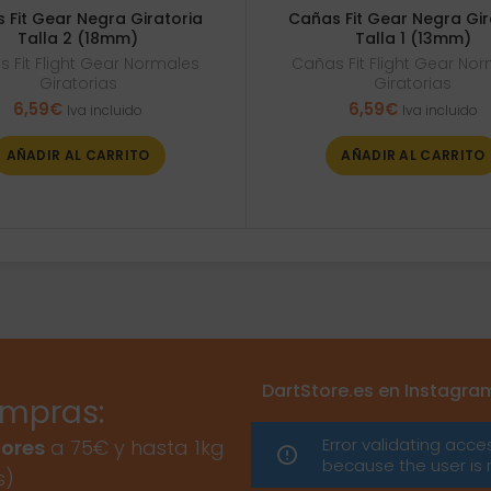
 Fit Gear Negra Giratoria
Cañas Fit Gear Negra Gir
Talla 2 (18mm)
Talla 1 (13mm)
 Fit Flight Gear Normales
Cañas Fit Flight Gear No
Giratorias
Giratorias
6,59
€
6,59
€
Iva incluido
Iva incluido
AÑADIR AL CARRITO
AÑADIR AL CARRITO
DartStore.es en Instagra
ompras:
Error validating acce
ores
a 75€ y hasta 1kg
because the user is 
s)