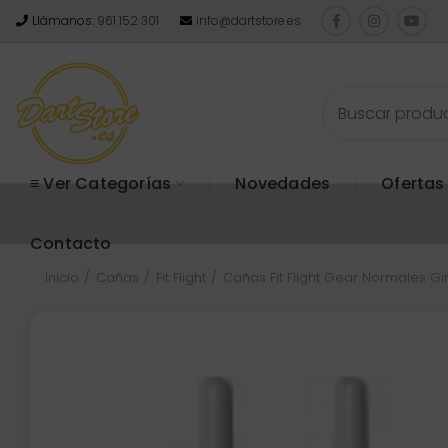
Llámanos:
961 152 301
info@dartstore.es
≡ Ver Categorías
Novedades
Ofertas
Contacto
Inicio
Cañas
Fit Flight
Cañas Fit Flight Gear Normales Gi