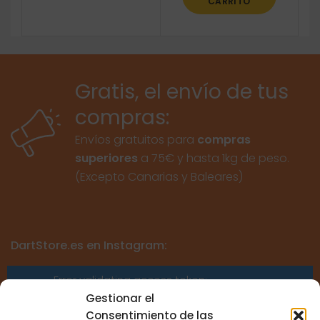
CARRITO
Gratis, el envío de tus
compras:
Envíos gratuitos para
compras
superiores
a 75€ y hasta 1kg de peso.
(Excepto Canarias y Baleares)
DartStore.es en Instagram:
Error validating access token:
Sessions for the user are not allowed
Gestionar el
because the user is not a confirmed
Consentimiento de las