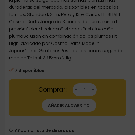
duraderas del mercado, disponibles en todas las
formas: Standard, Slim, Pera y Kite Cañas FIT SHAFT
Cosmo Darts Juego de 3 cañas de duralumin alta
presiónColor duraluminSistema «Push-In» caña –
plumaSe usan en combinación de las plumas Fit
FlighFabricado por Cosmo Darts Made in
JapanCañas GiratoriasPeso de las cañas segunda
medida:Talla 4 28.5mm 2.11g
7 disponibles
Dartstore Cañas Fit Shaft Metal Super Duralum
AÑADIR AL CARRITO
Añadir a lista de deseados