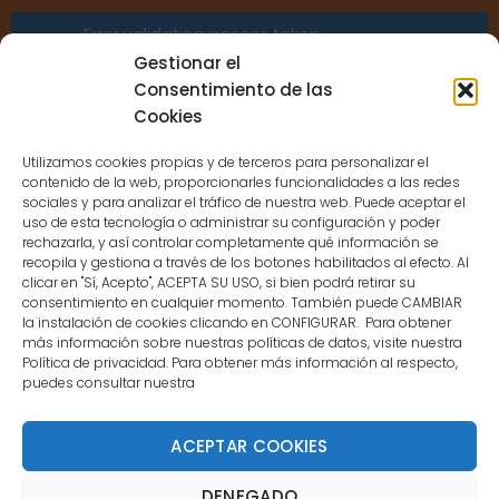
Error validating access token:
Sessions for the user are not allowed
Gestionar el
because the user is not a confirmed
Consentimiento de las
user.
Cookies
Utilizamos cookies propias y de terceros para personalizar el
contenido de la web, proporcionarles funcionalidades a las redes
sociales y para analizar el tráfico de nuestra web. Puede aceptar el
uso de esta tecnología o administrar su configuración y poder
CONTACTO
rechazarla, y así controlar completamente qué información se
recopila y gestiona a través de los botones habilitados al efecto. Al
clicar en "Sí, Acepto", ACEPTA SU USO, si bien podrá retirar su
MENÚ PRINCIPAL
consentimiento en cualquier momento. También puede CAMBIAR
la instalación de cookies clicando en CONFIGURAR. Para obtener
más información sobre nuestras políticas de datos, visite nuestra
Política de privacidad. Para obtener más información al respecto,
MI CUENTA
puedes consultar nuestra
DOCUMENTACIÓN
ACEPTAR COOKIES
DENEGADO