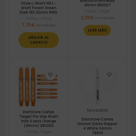
Blanca Intermedia
Style L-Shaft N9 L-
41mm 380007
shaft Forest Green
Cañas
,
Target
Dark 190 32mm 9160
2,25
€
Iva incluido
Cañas
,
L-Style
7,75
€
Iva incluido
LEER MÁS
AÑADIR AL
CARRITO
Novedad
Dartstore Cañas
Target Pro Grip Shaft
Dartstore Cañas
Intb 3 sets Orange
Unicorn Darts Gripper
(41mm) 380250
4 White 34mm
Cañas
,
Target
78914