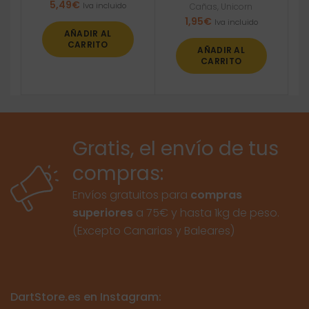
5,49
€
Iva incluido
Cañas
,
Unicorn
1,95
€
Iva incluido
AÑADIR AL
CARRITO
AÑADIR AL
CARRITO
Gratis, el envío de tus
compras:
Envíos gratuitos para
compras
superiores
a 75€ y hasta 1kg de peso.
(Excepto Canarias y Baleares)
DartStore.es en Instagram: