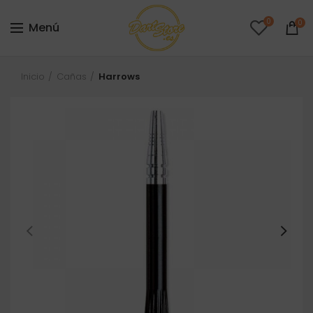
0
0
Menú
Inicio
Cañas
Harrows