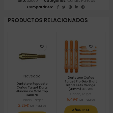
SKU:
32060
Categorías:
Cañas
,
Harrows
Compartir en
PRODUCTOS RELACIONADOS
Novedad
Dartstore Cañas
Target Pro Grip Shaft
Dartstore Repuesto
Intb 3 sets Orange
Cañas Target Darts
(41mm) 380250
Aluminium Gold Top
Cañas
,
Target
340070
5,49
€
Iva incluido
Cañas
,
Target
2,25
€
Iva incluido
AÑADIR AL