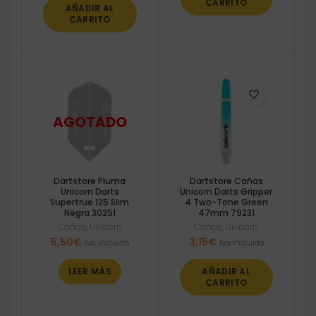
CARRITO
AÑADIR AL
CARRITO
Dartstore Pluma
Dartstore Cañas
Unicorn Darts
Unicorn Darts Gripper
Supertrue 125 Slim
4 Two-Tone Green
Negra 30251
47mm 79231
Cañas
,
Unicorn
Cañas
,
Unicorn
5,50
€
3,15
€
Iva incluido
Iva incluido
LEER MÁS
AÑADIR AL
CARRITO