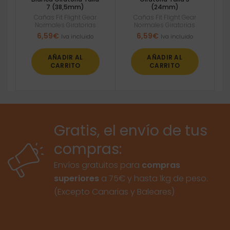
7 (38,5mm)
(24mm)
Cañas Fit Flight Gear
Cañas Fit Flight Gear
Normales Giratorias
Normales Giratorias
6,59
€
6,59
€
Iva incluido
Iva incluido
AÑADIR AL
AÑADIR AL
CARRITO
CARRITO
Gratis, el envío de tus
compras:
Envíos gratuitos para
compras
superiores
a 75€ y hasta 1kg de peso.
(Excepto Canarias y Baleares)