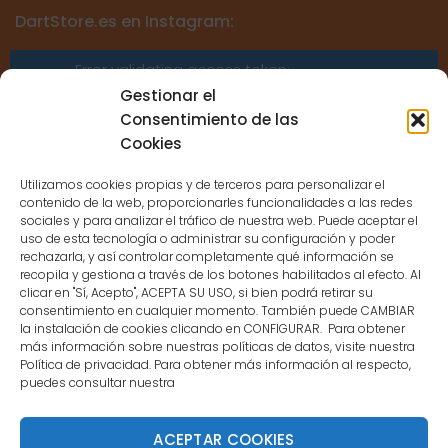
DartStore.es en Instagram:
Error validating access token:
Sessions for the user are not allowed
Gestionar el
because the user is not a confirmed
Consentimiento de las
user.
Cookies
Utilizamos cookies propias y de terceros para personalizar el
contenido de la web, proporcionarles funcionalidades a las redes
sociales y para analizar el tráfico de nuestra web. Puede aceptar el
uso de esta tecnología o administrar su configuración y poder
CONTACTO
rechazarla, y así controlar completamente qué información se
recopila y gestiona a través de los botones habilitados al efecto. Al
clicar en "Sí, Acepto", ACEPTA SU USO, si bien podrá retirar su
MENÚ PRINCIPAL
consentimiento en cualquier momento. También puede CAMBIAR
la instalación de cookies clicando en CONFIGURAR. Para obtener
más información sobre nuestras políticas de datos, visite nuestra
Política de privacidad. Para obtener más información al respecto,
MI CUENTA
puedes consultar nuestra
DOCUMENTACIÓN
ACEPTAR COOKIES