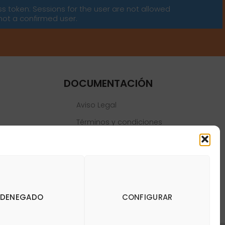
ss token: Sessions for the user are not allowed
not a confirmed user.
DOCUMENTACIÓN
Aviso Legal
Términos y condiciones
Política de privacidad
Política de cookies
DENEGADO
CONFIGURAR