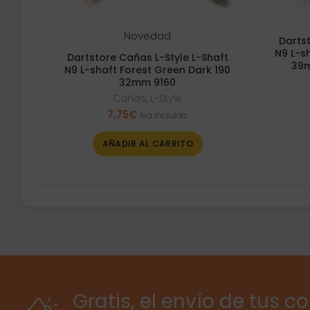
Novedad
Dartst
N9 L-s
Dartstore Cañas L-Style L-Shaft
39m
N9 L-shaft Forest Green Dark 190
32mm 9160
Cañas
,
L-Style
7,75
€
Iva incluido
AÑADIR AL CARRITO
Gratis, el envío de tus c