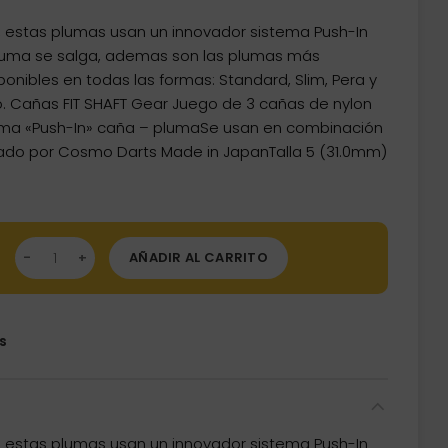
t, estas plumas usan un innovador sistema Push-In
pluma se salga, ademas son las plumas más
onibles en todas las formas: Standard, Slim, Pera y
io. Cañas FIT SHAFT Gear Juego de 3 cañas de nylon
ema «Push-In» caña – plumaSe usan en combinación
icado por Cosmo Darts Made in JapanTalla 5 (31.0mm)
s Fit Shaft Gear Slim Rosa Giratoria Talla 5 cantidad
AÑADIR AL CARRITO
s
t, estas plumas usan un innovador sistema Push-In