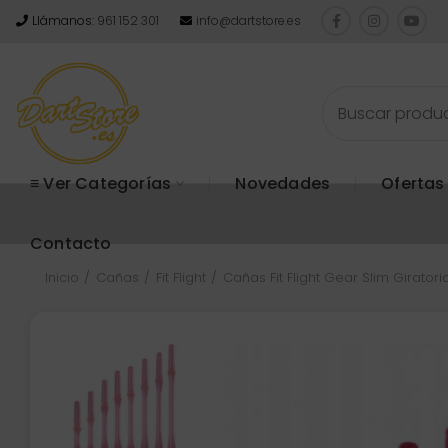
Llámanos:
961 152 301
info@dartstore.es
≡ Ver Categorías
Novedades
Ofertas
Contacto
Inicio
Cañas
Fit Flight
Cañas Fit Flight Gear Slim Giratori