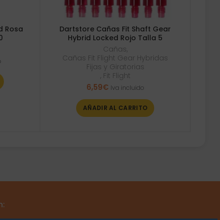
d Rosa
Dartstore Cañas Fit Shaft Gear
0
Hybrid Locked Rojo Talla 5
Cañas
,
Cañas Fit Flight Gear Hybridas
o
Fijas y Giratorias
,
Fit Flight
6,59
€
Iva incluido
AÑADIR AL CARRITO
m: