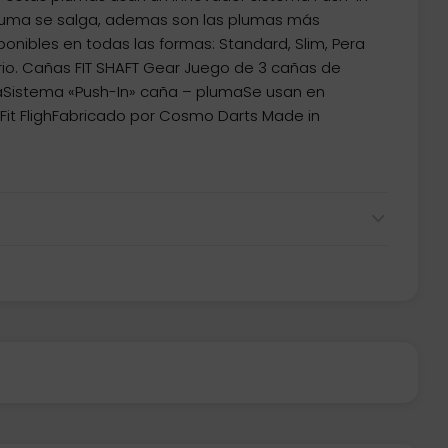
pluma se salga, ademas son las plumas más
onibles en todas las formas: Standard, Slim, Pera
orio. Cañas FIT SHAFT Gear Juego de 3 cañas de
saSistema «Push-In» caña – plumaSe usan en
Fit FlighFabricado por Cosmo Darts Made in