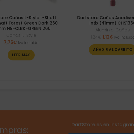
ore Cañas L-Style L-Shaft
Dartstore Cañas Anodise
haft Forest Green Dark 260
Intb (41mm) CHS136
m N9-CLBK-GREEN 260
Aluminio
,
Cañas
Cañas
,
L-Style
El
El
1,12
€
1,24
€
Iva incluid
7,75
€
precio
precio
Iva incluido
original
actual
AÑADIR AL CARRITO
era:
es:
LEER MÁS
1,24€.
1,12€.
DartStore.es en Instagra
ompras: