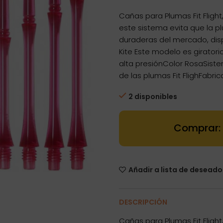
Cañas para Plumas Fit Fligh
este sistema evita que la 
duraderas del mercado, disp
Kite Este modelo es girator
alta presiónColor RosaSist
de las plumas Fit FlighFabr
2 disponibles
Dartstore Caña
Añadir a lista de deseado
DESCRIPCIÓN
Cañas para Plumas Fit Fligh