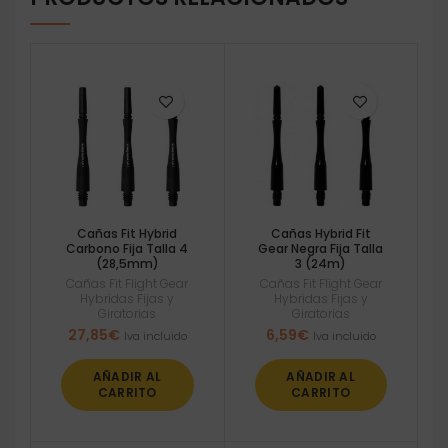
Cañas Fit Hybrid
Cañas Hybrid Fit
Carbono Fija Talla 4
Gear Negra Fija Talla
(28,5mm)
3 (24m)
Cañas Fit Flight Gear
Cañas Fit Flight Gear
Hybridas Fijas y
Hybridas Fijas y
Giratorias
Giratorias
27,85
€
6,59
€
Iva incluido
Iva incluido
AÑADIR AL
AÑADIR AL
CARRITO
CARRITO