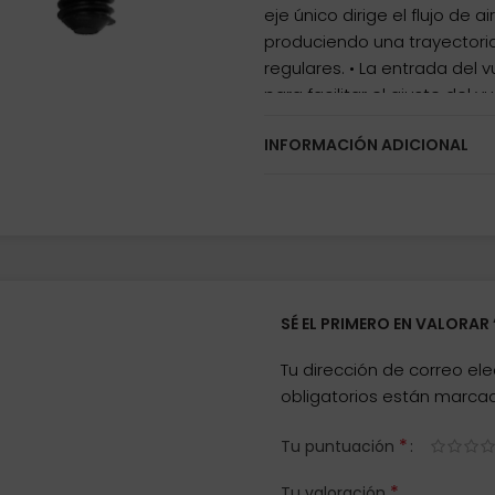
eje único dirige el flujo de 
produciendo una trayectoria
regulares. • La entrada de
para facilitar el ajuste del
golpea. • La resistente es
INFORMACIÓN ADICIONAL
significativamente la resiste
• El nuevo anillo Pyramid e
durabilidad y reduce las def
policarbonato sobresalen, lo
hace que los dardos sean má
SÉ EL PRIMERO EN VALORA
Tu dirección de correo ele
obligatorios están marc
*
Tu puntuación
*
Tu valoración