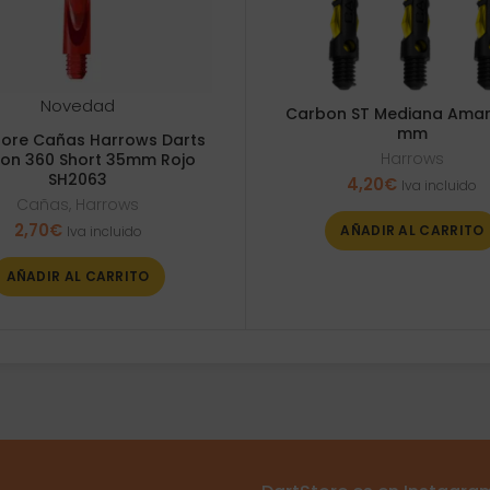
Novedad
Carbon ST Mediana Amari
mm
tore Cañas Harrows Darts
Harrows
on 360 Short 35mm Rojo
SH2063
4,20
€
Iva incluido
Cañas
,
Harrows
2,70
€
AÑADIR AL CARRITO
Iva incluido
AÑADIR AL CARRITO