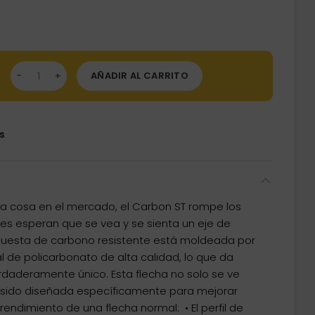
diana Naranja 47 mm cantidad
AÑADIR AL CARRITO
s
tra cosa en el mercado, el Carbon ST rompe los
res esperan que se vea y se sienta un eje de
puesta de carbono resistente está moldeada por
l de policarbonato de alta calidad, lo que da
rdaderamente único. Esta flecha no solo se ve
a sido diseñada específicamente para mejorar
endimiento de una flecha normal: ‍ • El perfil de