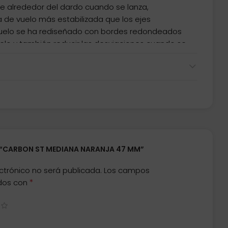
aire alrededor del dardo cuando se lanza,
 de vuelo más estabilizada que los ejes
l vuelo se ha rediseñado con bordes redondeados
 vuelo y también reducir las desviaciones cuando se
tructura de compuesto de carbono aumenta
ncia del eje, lo que reduce los daños y las roturas.
s más grande y aerodinámico, lo que aumenta la
lexiones. • Las secciones angulares de
 que permite que la luz entre y se refracte, lo que
s visibles en el tablero.
R “CARBON ST MEDIANA NARANJA 47 MM”
ctrónico no será publicada.
Los campos
*
ados con