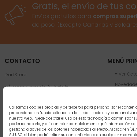
Gratis, el envío de tus c
Envíos gratuitos para
compras superi
de peso. (Excepto Canarias y Baleare
CONTACTO
MENÚ PRI
≡ Ver Cat
DartStore
Novedad
C/Monte Carmelo 34 bajo iz
46019 Valencia
Ofertas
Jugadores
Teléfono:
961 152 301
Utilizamos cookies propias y de terceros para personalizar el conteni
info@dartstore.es
proporcionarles funcionalidades a las redes sociales y para analizar e
Nosotros
nuestra web. Puede aceptar el uso de esta tecnología o administrar s
poder rechazarla, y así controlar completamente qué información se 
Blog
gestiona a través de los botones habilitados al efecto. Al clicar en "Sí,
SU USO, si bien podrá retirar su consentimiento en cualquier momen
Contacto