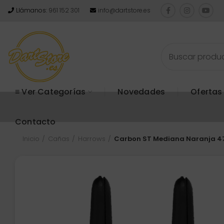
Llámanos:
961 152 301
info@dartstore.es
≡ Ver Categorías
Novedades
Ofertas
Contacto
Inicio
Cañas
Harrows
Carbon ST Mediana Naranja 