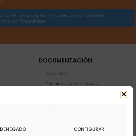
m:
ss token: Sessions for the user are not allowed
not a confirmed user.
DOCUMENTACIÓN
Aviso Legal
Términos y condiciones
Política de privacidad
Política de cookies
DENEGADO
CONFIGURAR