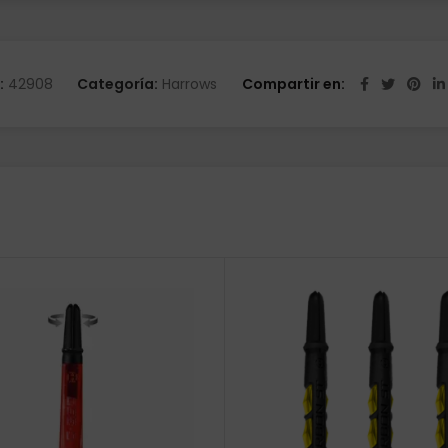
:
42908
Categoría:
Harrows
Compartir en