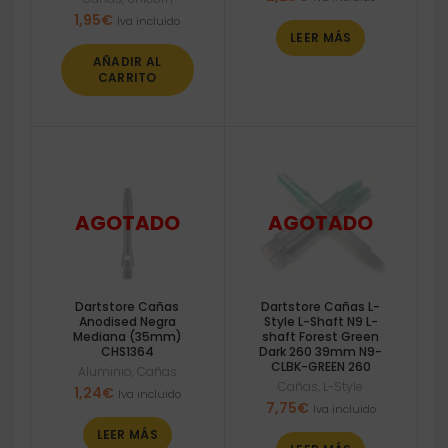
1,95
€
Iva incluido
LEER MÁS
AÑADIR AL
CARRITO
Dartstore Cañas
Dartstore Cañas L-
Anodised Negra
Style L-Shaft N9 L-
Mediana (35mm)
shaft Forest Green
CHS1364
Dark 260 39mm N9-
CLBK-GREEN 260
Aluminio
,
Cañas
Cañas
,
L-Style
1,24
€
Iva incluido
7,75
€
Iva incluido
LEER MÁS