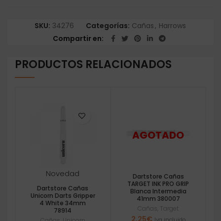
SKU:
34276
Categorías:
Cañas
,
Harrows
Compartir en
PRODUCTOS RELACIONADOS
Novedad
Dartstore Cañas
TARGET INK PRO GRIP
Dartstore Cañas
Blanca Intermedia
Unicorn Darts Gripper
41mm 380007
4 White 34mm
Cañas
,
Target
78914
2,25
€
Iva incluido
Cañas
,
Unicorn