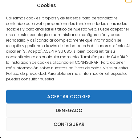
user.
Cookies
Utilizamos cookies propias y de terceros para personalizar el
contenido de la web, proporcionarles funcionalidades a las redes
sociales y para analizar el tráfico de nuestra web. Puede aceptar el
uso de esta tecnología o administrar su configuración y poder
CONTACTO
rechazarla, y así controlar completamente qué información se
recopila y gestiona a través de los botones habilitados al efecto. Al
clicar en "Sí, Acepto", ACEPTA SU USO, si bien podrá retirar su
MENÚ PRINCIPAL
consentimiento en cualquier momento. También puede CAMBIAR
la instalación de cookies clicando en CONFIGURAR. Para obtener
más información sobre nuestras políticas de datos, visite nuestra
Política de privacidad. Para obtener más información al respecto,
MI CUENTA
puedes consultar nuestra
DOCUMENTACIÓN
ACEPTAR COOKIES
DENEGADO
Copyright 2021 DartStore - Todos los derechos
CONFIGURAR
reservados. | La Mejor Tienda de Dardos y Dianas de
Madrid DartStore