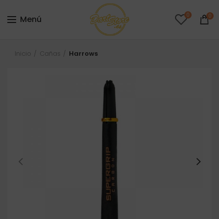
0
0
Menú
Inicio
Cañas
Harrows