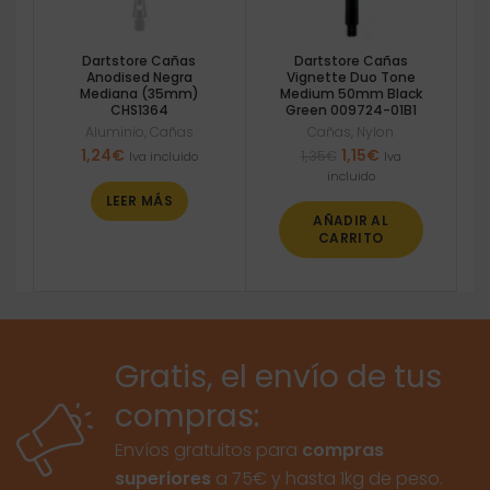
Dartstore Cañas
Dartstore Cañas
Anodised Negra
Vignette Duo Tone
Mediana (35mm)
Medium 50mm Black
CHS1364
Green 009724-01B1
Aluminio
,
Cañas
Cañas
,
Nylon
El
El
1,24
€
1,15
€
1,35
€
Iva incluido
Iva
precio
precio
incluido
original
actual
LEER MÁS
era:
es:
AÑADIR AL
1,35€.
1,15€.
CARRITO
Gratis, el envío de tus
compras:
Envíos gratuitos para
compras
superiores
a 75€ y hasta 1kg de peso.