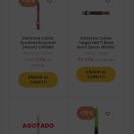
-10%
Dartstore Cañas
Dartstore Cañas
Anodised Rosa Intb
Target Heli Ti Black
(41mm) CHS1360
Short 32mm 380050
Aluminio
,
Cañas
Cañas
,
Target
El
El
1,12
€
20,20
€
1,24
€
Iva
Iva incluido
precio
precio
incluido
original
actual
AÑADIR AL
era:
es:
CARRITO
AÑADIR AL
1,24€.
1,12€.
CARRITO
-15%