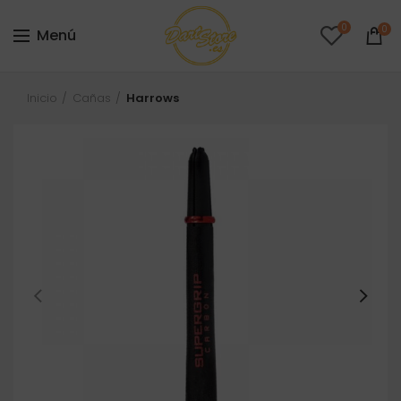
0
0
Menú
Inicio
Cañas
Harrows