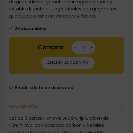
de gran calidad, garantizan un agarre seguro y
estable durante el juego. Ideales para jugadores
que buscan cañas resistentes y fiables.
28 disponibles
Dartstore Cañas Harrows Darts SuperGrip Ca
AÑADIR AL CARRITO
Añadir a lista de deseados
DESCRIPCIÓN
Set de 3 cañas Harrows SuperGrip Carbon de
40mm midi con acabado carbon y detalles
rosas. Diseñadas con sujeción de precisión