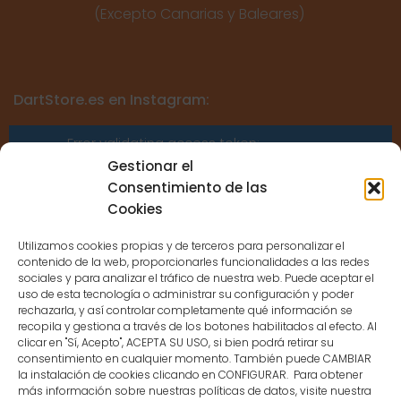
(Excepto Canarias y Baleares)
DartStore.es en Instagram:
Error validating access token:
Sessions for the user are not allowed
Gestionar el
because the user is not a confirmed
Consentimiento de las
user.
Cookies
Utilizamos cookies propias y de terceros para personalizar el
contenido de la web, proporcionarles funcionalidades a las redes
sociales y para analizar el tráfico de nuestra web. Puede aceptar el
uso de esta tecnología o administrar su configuración y poder
CONTACTO
rechazarla, y así controlar completamente qué información se
recopila y gestiona a través de los botones habilitados al efecto. Al
clicar en "Sí, Acepto", ACEPTA SU USO, si bien podrá retirar su
MENÚ PRINCIPAL
consentimiento en cualquier momento. También puede CAMBIAR
la instalación de cookies clicando en CONFIGURAR. Para obtener
más información sobre nuestras políticas de datos, visite nuestra