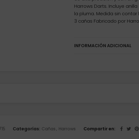
Harrows Darts. Incluye anill
la pluma. Medida sin contar
3 cañas Fabricado por Harr
INFORMACIÓN ADICIONAL
715
Categorías:
Cañas
,
Harrows
Compartir en