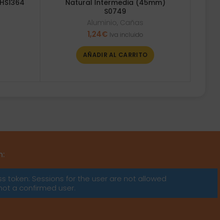
HS1364
Natural Intermedia (45mm)
S0749
Aluminio
,
Cañas
1,24
€
Iva incluido
AÑADIR AL CARRITO
m:
ss token: Sessions for the user are not allowed
not a confirmed user.