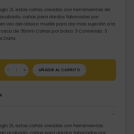
iglo 21, estas cañas creadas con herramientas de
n acabado, cañas para dardos fabricadas por
a en vez del clásico muelle para dar mas sujeción a la
a rosca de 35mm Cañas por bolsa: 3 Contenido: 3
s Darts
as Harrows Supergrip Short Roja 35mm cantidad
AÑADIR AL CARRITO
s
iglo 21, estas cañas creadas con herramientas
gran acabado, cañas para dardos fabricadas por