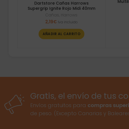
Multi
Dartstore Cañas Harrows
Supergrip Ignite Rojo Midi 40mm
Cañas
,
Harrows
2,19
€
Iva incluido
AÑADIR AL CARRITO
Gratis, el envío de tus c
Envíos gratuitos para
compras superi
de peso. (Excepto Canarias y Baleare