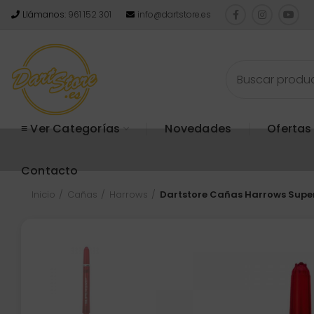
Llámanos:
961 152 301
info@dartstore.es
≡ Ver Categorías
Novedades
Ofertas
Contacto
Inicio
Cañas
Harrows
Dartstore Cañas Harrows Supe