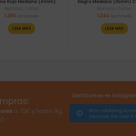
line Roja Mediana (41mm)
Negra Mediana (35mm) C
Aluminio
,
Cañas
Aluminio
,
Cañas
1,39
€
1,24
€
Iva incluido
Iva incluido
LEER MÁS
LEER MÁS
DartStore.es en Instagra
ompras:
Error validating acce
ores
a 75€ y hasta 1kg
because the user is 
s)