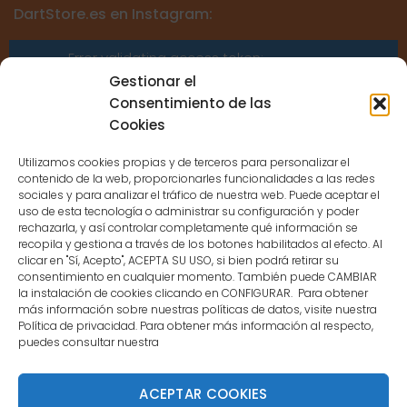
DartStore.es en Instagram:
Error validating access token:
Sessions for the user are not allowed
Gestionar el
because the user is not a confirmed
Consentimiento de las
user.
Cookies
Utilizamos cookies propias y de terceros para personalizar el
contenido de la web, proporcionarles funcionalidades a las redes
sociales y para analizar el tráfico de nuestra web. Puede aceptar el
uso de esta tecnología o administrar su configuración y poder
CONTACTO
rechazarla, y así controlar completamente qué información se
recopila y gestiona a través de los botones habilitados al efecto. Al
clicar en "Sí, Acepto", ACEPTA SU USO, si bien podrá retirar su
MENÚ PRINCIPAL
consentimiento en cualquier momento. También puede CAMBIAR
la instalación de cookies clicando en CONFIGURAR. Para obtener
más información sobre nuestras políticas de datos, visite nuestra
Política de privacidad. Para obtener más información al respecto,
MI CUENTA
puedes consultar nuestra
DOCUMENTACIÓN
ACEPTAR COOKIES