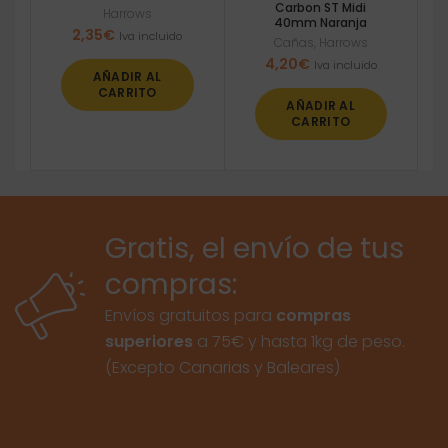
Carbon ST Midi
Harrows
40mm Naranja
2,35
€
Iva incluido
Cañas
,
Harrows
4,20
€
Iva incluido
AÑADIR AL
CARRITO
AÑADIR AL
CARRITO
Gratis, el envío de tus
compras:
Envíos gratuitos para
compras
superiores
a 75€ y hasta 1kg de peso.
(Excepto Canarias y Baleares)