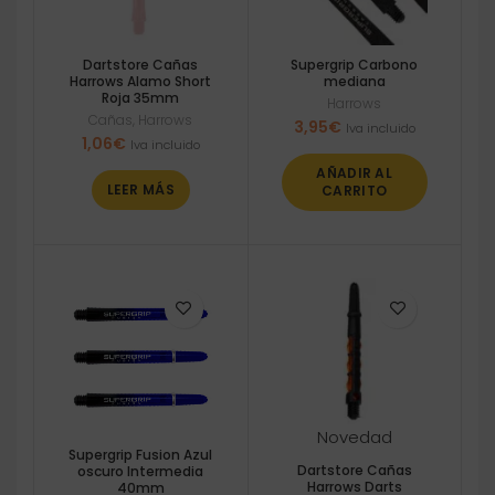
Dartstore Cañas
Supergrip Carbono
Harrows Alamo Short
mediana
Roja 35mm
Harrows
Cañas
,
Harrows
3,95
€
Iva incluido
1,06
€
Iva incluido
AÑADIR AL
LEER MÁS
CARRITO
Novedad
Supergrip Fusion Azul
Dartstore Cañas
oscuro Intermedia
Harrows Darts
40mm