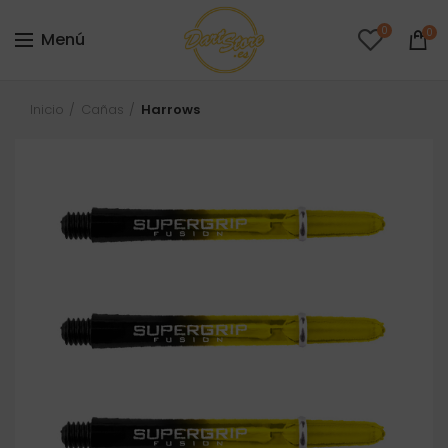
0
0
Menú
Inicio
Cañas
Harrows