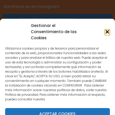
DartStore.es en Instagram:
Error validating access token:
Sessions for the user are not allowed
Gestionar el
because the user is not a confirmed
Consentimiento de las
user.
Cookies
Utilizamos cookies propias y de terceros para personalizar el
contenido de la web, proporcionarles funcionalidades a las redes
sociales y para analizar el tráfico de nuestra web. Puede aceptar el
uso de esta tecnología o administrar su configuración y poder
CONTACTO
rechazarla, y así controlar completamente qué información se
recopila y gestiona a través de los botones habilitados al efecto. Al
clicar en "Sí, Acepto", ACEPTA SU USO, si bien podrá retirar su
MENÚ PRINCIPAL
consentimiento en cualquier momento. También puede CAMBIAR
la instalación de cookies clicando en CONFIGURAR. Para obtener
más información sobre nuestras políticas de datos, visite nuestra
Política de privacidad. Para obtener más información al respecto,
MI CUENTA
puedes consultar nuestra
DOCUMENTACIÓN
ACEPTAR COOKIES