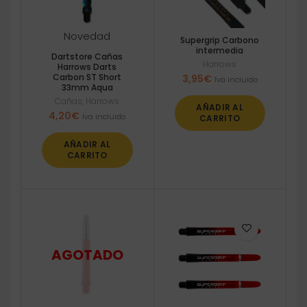
Novedad
Supergrip Carbono
intermedia
Dartstore Cañas
Harrows
Harrows Darts
Carbon ST Short
3,95
€
Iva incluido
33mm Aqua
Cañas
,
Harrows
AÑADIR AL
4,20
€
Iva incluido
CARRITO
AÑADIR AL
CARRITO