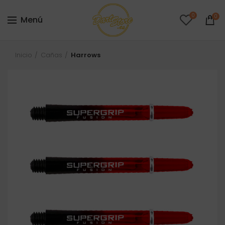
0
0
Menú
Inicio
Cañas
Harrows