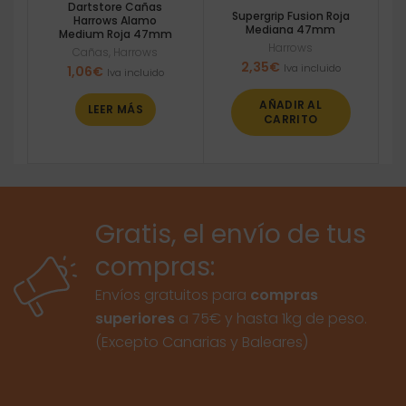
Dartstore Cañas
Supergrip Fusion Roja
Harrows Alamo
Mediana 47mm
Medium Roja 47mm
Harrows
Cañas
,
Harrows
2,35
€
Iva incluido
1,06
€
Iva incluido
AÑADIR AL
LEER MÁS
CARRITO
Gratis, el envío de tus
compras:
Envíos gratuitos para
compras
superiores
a 75€ y hasta 1kg de peso.
(Excepto Canarias y Baleares)