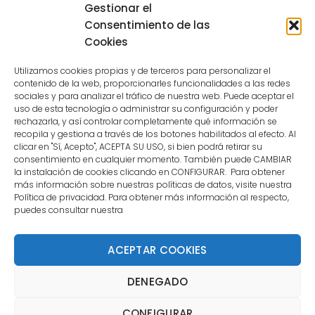
Sessions for the user are not allowed
Gestionar el
because the user is not a confirmed
Consentimiento de las
user.
Cookies
Utilizamos cookies propias y de terceros para personalizar el
contenido de la web, proporcionarles funcionalidades a las redes
sociales y para analizar el tráfico de nuestra web. Puede aceptar el
uso de esta tecnología o administrar su configuración y poder
CONTACTO
rechazarla, y así controlar completamente qué información se
recopila y gestiona a través de los botones habilitados al efecto. Al
clicar en "Sí, Acepto", ACEPTA SU USO, si bien podrá retirar su
MENÚ PRINCIPAL
consentimiento en cualquier momento. También puede CAMBIAR
la instalación de cookies clicando en CONFIGURAR. Para obtener
más información sobre nuestras políticas de datos, visite nuestra
Política de privacidad. Para obtener más información al respecto,
MI CUENTA
puedes consultar nuestra
DOCUMENTACIÓN
ACEPTAR COOKIES
DENEGADO
Copyright 2021 DartStore - Todos los derechos
CONFIGURAR
reservados. | La Mejor Tienda de Dardos y Dianas de