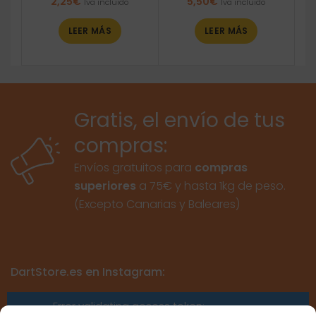
2,25
€
5,50
€
Iva incluido
Iva incluido
LEER MÁS
LEER MÁS
Gratis, el envío de tus
compras:
Envíos gratuitos para
compras
superiores
a 75€ y hasta 1kg de peso.
(Excepto Canarias y Baleares)
DartStore.es en Instagram:
Error validating access token: