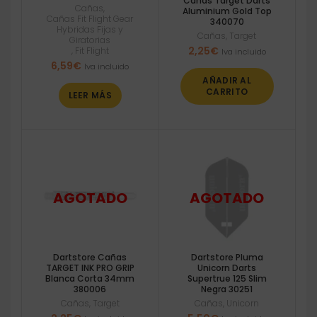
Cañas Target Darts
Cañas
,
Aluminium Gold Top
Cañas Fit Flight Gear
340070
Hybridas Fijas y
Cañas
,
Target
Giratorias
2,25
€
,
Fit Flight
Iva incluido
6,59
€
Iva incluido
AÑADIR AL
CARRITO
LEER MÁS
Dartstore Cañas
Dartstore Pluma
TARGET INK PRO GRIP
Unicorn Darts
Blanca Corta 34mm
Supertrue 125 Slim
380006
Negra 30251
Cañas
,
Target
Cañas
,
Unicorn