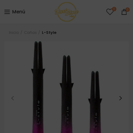
0
0
Menú
Inicio
Cañas
L-Style