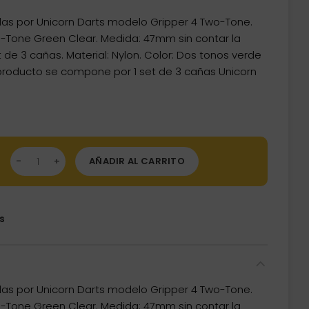
as por Unicorn Darts modelo Gripper 4 Two-Tone.
o-Tone Green Clear. Medida: 47mm sin contar la
t de 3 cañas. Material: Nylon. Color: Dos tonos verde
 producto se compone por 1 set de 3 cañas Unicorn
as Unicorn Darts Gripper 4 Two-Tone Green 47mm 79231 canti
AÑADIR AL CARRITO
s
as por Unicorn Darts modelo Gripper 4 Two-Tone.
o-Tone Green Clear. Medida: 47mm sin contar la