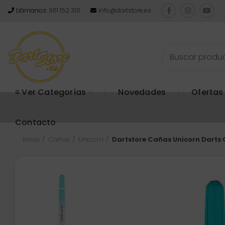
Llámanos:
961 152 301
info@dartstore.es
≡ Ver Categorías
Novedades
Ofertas
Contacto
Inicio
Cañas
Unicorn
Dartstore Cañas Unicorn Darts