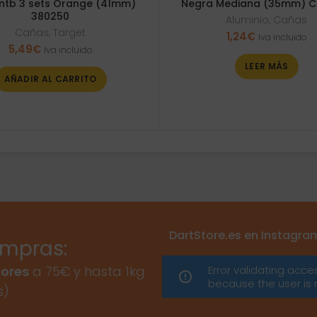
Intb 3 sets Orange (41mm)
Negra Mediana (35mm) C
380250
Aluminio
,
Cañas
Cañas
,
Target
1,24
€
Iva incluido
5,49
€
Iva incluido
LEER MÁS
AÑADIR AL CARRITO
DartStore.es en Instagra
ompras:
Error validating acce
ores
a 75€ y hasta 1kg
because the user is 
s)