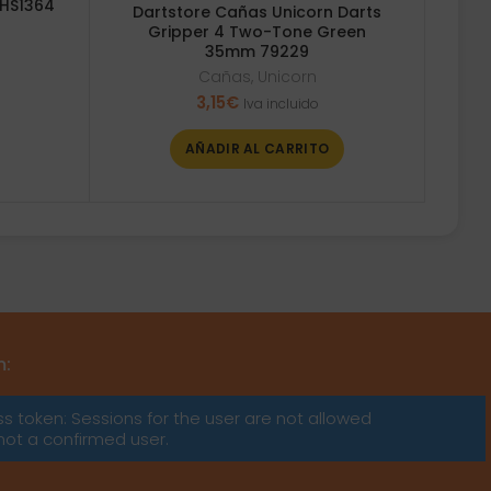
HS1364
Dartstore Cañas Unicorn Darts
Gripper 4 Two-Tone Green
35mm 79229
Cañas
,
Unicorn
3,15
€
Iva incluido
AÑADIR AL CARRITO
m:
ss token: Sessions for the user are not allowed
not a confirmed user.