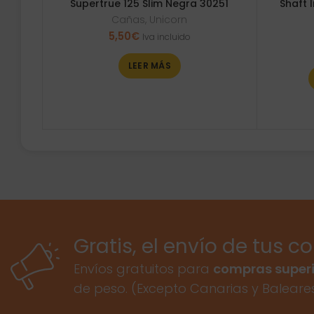
Supertrue 125 Slim Negra 30251
Shaft 
Cañas
,
Unicorn
5,50
€
Iva incluido
LEER MÁS
Gratis, el envío de tus c
Envíos gratuitos para
compras superi
de peso. (Excepto Canarias y Baleare