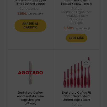
Unicorn Darts Gripper
Shaft Gear Hybrid
4 Red 29mm 78905
Locked Yellow Talla 4
Cañas
,
Unicorn
Cañas
,
Cañas Fit Flight Gear
1,95
€
Iva incluido
Hybridas Fijas y
Giratorias
,
Fit Flight
AÑADIR AL
CARRITO
6,59
€
Iva incluido
LEER MÁS
Dartstore Cañas
Dartstore Cañas Fit
Anodised Multiline
Shaft Gear Hybrid
Roja Mediana
Locked Rojo Talla 5
(41mm)
Cañas
,