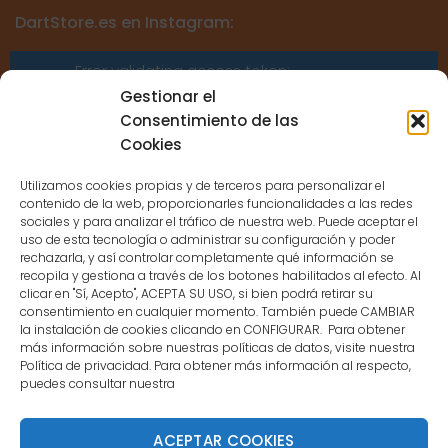
DartStore.es en Instagram:
Error validating access token:
Sessions for the user are not allowed
Gestionar el
because the user is not a confirmed
Consentimiento de las
user.
Cookies
Utilizamos cookies propias y de terceros para personalizar el
contenido de la web, proporcionarles funcionalidades a las redes
sociales y para analizar el tráfico de nuestra web. Puede aceptar el
uso de esta tecnología o administrar su configuración y poder
CONTACTO
rechazarla, y así controlar completamente qué información se
recopila y gestiona a través de los botones habilitados al efecto. Al
clicar en "Sí, Acepto", ACEPTA SU USO, si bien podrá retirar su
MENÚ PRINCIPAL
consentimiento en cualquier momento. También puede CAMBIAR
la instalación de cookies clicando en CONFIGURAR. Para obtener
más información sobre nuestras políticas de datos, visite nuestra
Política de privacidad. Para obtener más información al respecto,
MI CUENTA
puedes consultar nuestra
DOCUMENTACIÓN
ACEPTAR COOKIES