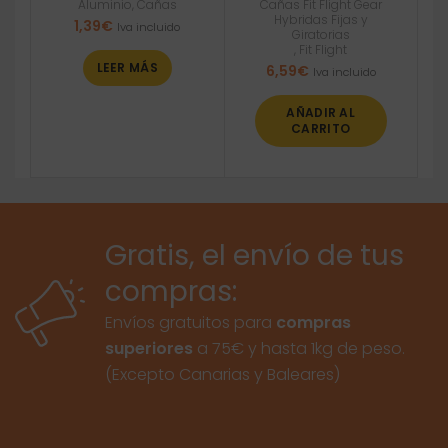
Aluminio
,
Cañas
Cañas Fit Flight Gear
Hybridas Fijas y
1,39
€
Iva incluido
Giratorias
,
Fit Flight
LEER MÁS
6,59
€
Iva incluido
AÑADIR AL
CARRITO
Gratis, el envío de tus
compras:
Envíos gratuitos para
compras
superiores
a 75€ y hasta 1kg de peso.
(Excepto Canarias y Baleares)