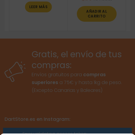
LEER MÁS
AÑADIR AL
CARRITO
Gratis, el envío de tus
compras:
Envíos gratuitos para
compras
superiores
a 75€ y hasta 1kg de peso.
(Excepto Canarias y Baleares)
DartStore.es en Instagram:
Error validating access token: