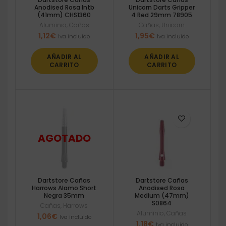
Anodised Rosa Intb
Unicorn Darts Gripper
(41mm) CHS1360
4 Red 29mm 78905
Aluminio
,
Cañas
Cañas
,
Unicorn
1,12
€
1,95
€
Iva incluido
Iva incluido
AÑADIR AL
AÑADIR AL
CARRITO
CARRITO
Dartstore Cañas
Dartstore Cañas
Harrows Alamo Short
Anodised Rosa
Negra 35mm
Medium (47mm)
S0864
Cañas
,
Harrows
Aluminio
,
Cañas
1,06
€
Iva incluido
1,18
€
Iva incluido