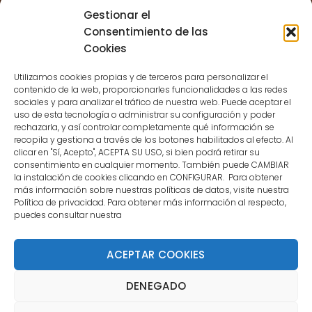
Sessions for the user are not allowed
Gestionar el
because the user is not a confirmed
Consentimiento de las
user.
Cookies
Utilizamos cookies propias y de terceros para personalizar el
contenido de la web, proporcionarles funcionalidades a las redes
sociales y para analizar el tráfico de nuestra web. Puede aceptar el
uso de esta tecnología o administrar su configuración y poder
CONTACTO
rechazarla, y así controlar completamente qué información se
recopila y gestiona a través de los botones habilitados al efecto. Al
clicar en "Sí, Acepto", ACEPTA SU USO, si bien podrá retirar su
MENÚ PRINCIPAL
consentimiento en cualquier momento. También puede CAMBIAR
la instalación de cookies clicando en CONFIGURAR. Para obtener
más información sobre nuestras políticas de datos, visite nuestra
Política de privacidad. Para obtener más información al respecto,
MI CUENTA
puedes consultar nuestra
DOCUMENTACIÓN
ACEPTAR COOKIES
DENEGADO
Copyright 2021 DartStore - Todos los derechos