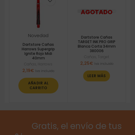
Novedad
Dartstore Cañas
TARGET INK PRO GRIP
Dartstore Cañas
Blanca Corta 34mm
Harrows Supergrip
380006
Ignite Rojo Midi
Cañas
,
Target
40mm
2,25
€
Iva incluido
Cañas
,
Harrows
2,19
€
Iva incluido
LEER MÁS
AÑADIR AL
CARRITO
Gratis, el envío de tus