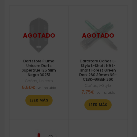
Dartstore Pluma
Dartstore Cañas L-
Unicorn Darts
Style L-Shaft N9 L-
Supertrue 125 Slim
shaft Forest Green
Negra 30251
Dark 260 39mm N9-
CLBK-GREEN 260
Cañas
,
Unicorn
Cañas
,
L-Style
5,50
€
Iva incluido
7,75
€
Iva incluido
LEER MÁS
LEER MÁS