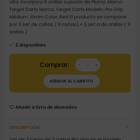
alta. Incorpora 9 anillas sujeción de Pluma. Marca
Target Darts Marca: Target Darts Modelo: Pro Grip
Médium: 41mm Color: Red El producto se compone
por 3 set de cañas ( 9 cañas) + 3 set a de anillas ( 9
anillas )
2 disponibles
Dartstore Cañas Target Pro Grip Shaft Intb 
AÑADIR AL CARRITO
Añadir a lista de deseados
DESCRIPCIÓN
Set de 3 juego de 3 cañas Pro Grip es el modelo