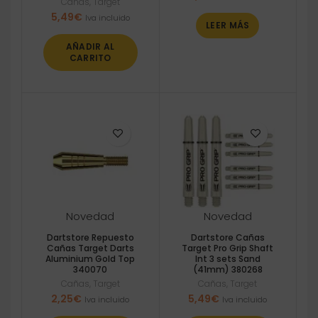
Cañas
,
Target
5,49
€
Iva incluido
LEER MÁS
AÑADIR AL
CARRITO
Novedad
Novedad
Dartstore Repuesto
Dartstore Cañas
Cañas Target Darts
Target Pro Grip Shaft
Aluminium Gold Top
Int 3 sets Sand
340070
(41mm) 380268
Cañas
,
Target
Cañas
,
Target
2,25
€
5,49
€
Iva incluido
Iva incluido