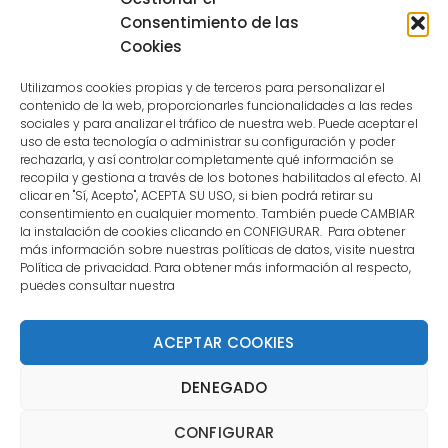
because the user is not a confirmed
Consentimiento de las
user.
Cookies
Utilizamos cookies propias y de terceros para personalizar el
contenido de la web, proporcionarles funcionalidades a las redes
sociales y para analizar el tráfico de nuestra web. Puede aceptar el
uso de esta tecnología o administrar su configuración y poder
CONTACTO
rechazarla, y así controlar completamente qué información se
recopila y gestiona a través de los botones habilitados al efecto. Al
clicar en "Sí, Acepto", ACEPTA SU USO, si bien podrá retirar su
MENÚ PRINCIPAL
consentimiento en cualquier momento. También puede CAMBIAR
la instalación de cookies clicando en CONFIGURAR. Para obtener
más información sobre nuestras políticas de datos, visite nuestra
Política de privacidad. Para obtener más información al respecto,
MI CUENTA
puedes consultar nuestra
DOCUMENTACIÓN
ACEPTAR COOKIES
DENEGADO
Copyright 2021 DartStore - Todos los derechos
CONFIGURAR
reservados. | La Mejor Tienda de Dardos y Dianas de