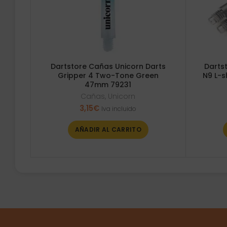
Dartstore Cañas Unicorn Darts
Dartst
Gripper 4 Two-Tone Green
N9 L-s
47mm 79231
Cañas
,
Unicorn
3,15
€
Iva incluido
AÑADIR AL CARRITO