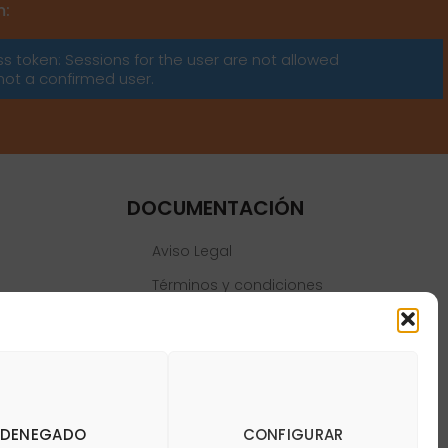
m:
ss token: Sessions for the user are not allowed
not a confirmed user.
DOCUMENTACIÓN
Aviso Legal
Términos y condiciones
Política de privacidad
Política de cookies
DENEGADO
CONFIGURAR