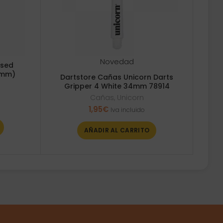
Novedad
ised
5mm)
Dartstore Cañas Unicorn Darts
Gripper 4 White 34mm 78914
Cañas
,
Unicorn
1,95
€
Iva incluido
AÑADIR AL CARRITO