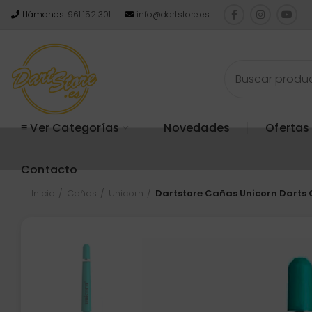
Llámanos:
961 152 301
info@dartstore.es
≡ Ver Categorías
Novedades
Ofertas
Contacto
Inicio
Cañas
Unicorn
Dartstore Cañas Unicorn Darts 