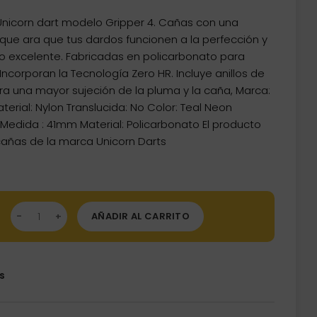
icorn dart modelo Gripper 4. Cañas con una
ue ara que tus dardos funcionen a la perfección y
ro excelente. Fabricadas en policarbonato para
Incorporan la Tecnología Zero HR. Incluye anillos de
ra una mayor sujeción de la pluma y la caña, Marca:
terial: Nylon Translucida: No Color: Teal Neon
 Medida : 41mm Material: Policarbonato El producto
cañas de la marca Unicorn Darts
as Unicorn Darts Gripper 4 PC Teal Neon 41mm 79193 cantidad
AÑADIR AL CARRITO
s