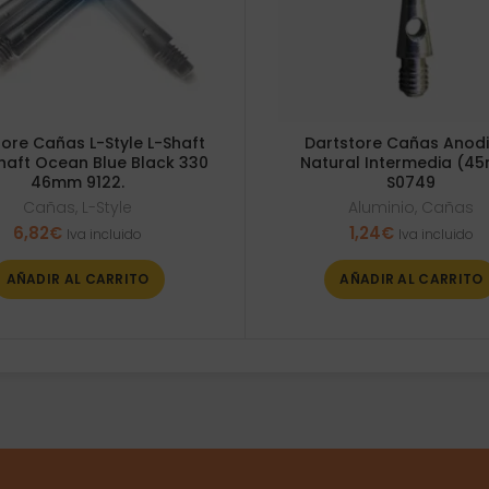
ore Cañas L-Style L-Shaft
Dartstore Cañas Anod
haft Ocean Blue Black 330
Natural Intermedia (4
46mm 9122.
S0749
Cañas
,
L-Style
Aluminio
,
Cañas
6,82
€
1,24
€
Iva incluido
Iva incluido
AÑADIR AL CARRITO
AÑADIR AL CARRITO