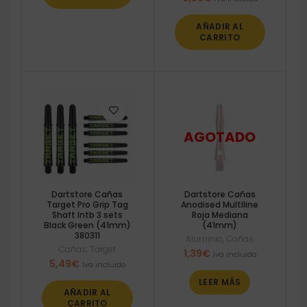
AÑADIR AL
CARRITO
Dartstore Cañas
Dartstore Cañas
Target Pro Grip Tag
Anodised Multiline
Shaft Intb 3 sets
Roja Mediana
Black Green (41mm)
(41mm)
380311
Aluminio
,
Cañas
Cañas
,
Target
1,39
€
Iva incluido
5,49
€
Iva incluido
LEER MÁS
AÑADIR AL
CARRITO