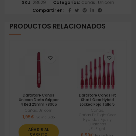
SKU:
28629
Categorías:
Cañas
,
Unicorn
Compartir en
PRODUCTOS RELACIONADOS
Dartstore Cañas
Dartstore Cañas Fit
Unicorn Darts Gripper
Shaft Gear Hybrid
4 Red 29mm 78905
Locked Rojo Talla 5
Cañas
,
Unicorn
Cañas
,
Cañas Fit Flight Gear
1,95
€
Iva incluido
Hybridas Fijas y
Giratorias
,
Fit Flight
AÑADIR AL
CARRITO
6,59
€
Iva incluido