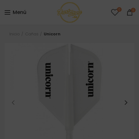
0
0
Menú
Inicio
Cañas
Unicorn