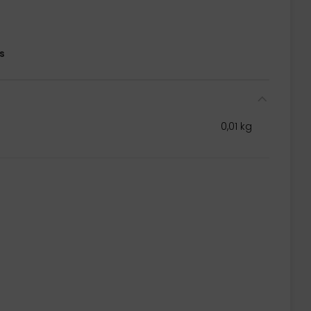
s
0,01 kg