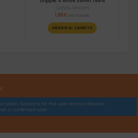
Gripper 4 White 34mm 78914
Cañas
,
Unicorn
1,95
€
Iva incluido
AÑADIR AL CARRITO
m:
ss token: Sessions for the user are not allowed
not a confirmed user.