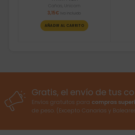
Cañas
,
Unicorn
3,15
€
Iva incluido
AÑADIR AL CARRITO
Gratis, el envío de tus c
Envíos gratuitos para
compras superi
de peso. (Excepto Canarias y Baleare