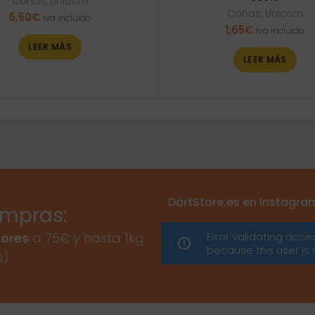
Cañas
,
Unicorn
Cañas
,
Unicorn
5,50
€
Iva incluido
1,65
€
Iva incluido
LEER MÁS
LEER MÁS
DartStore.es en Instagra
ompras:
Error validating acce
ores
a 75€ y hasta 1kg
because the user is 
s)