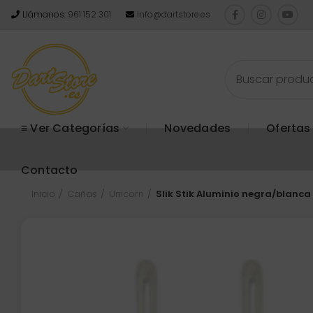
Llámanos:
961 152 301
info@dartstore.es
≡ Ver Categorías
Novedades
Ofertas
Contacto
Inicio
Cañas
Unicorn
Slik Stik Aluminio negra/blanca