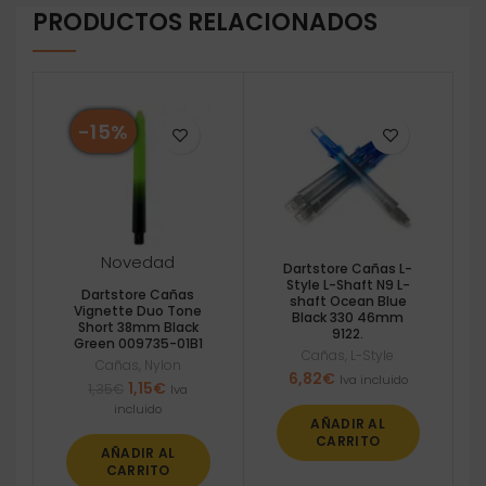
PRODUCTOS RELACIONADOS
-15%
Novedad
Dartstore Cañas L-
Style L-Shaft N9 L-
Dartstore Cañas
shaft Ocean Blue
Vignette Duo Tone
Black 330 46mm
Short 38mm Black
9122.
Green 009735-01B1
Cañas
,
L-Style
Cañas
,
Nylon
6,82
€
Iva incluido
El
El
1,15
€
1,35
€
Iva
precio
precio
incluido
AÑADIR AL
original
actual
CARRITO
era:
es:
AÑADIR AL
1,35€.
1,15€.
CARRITO