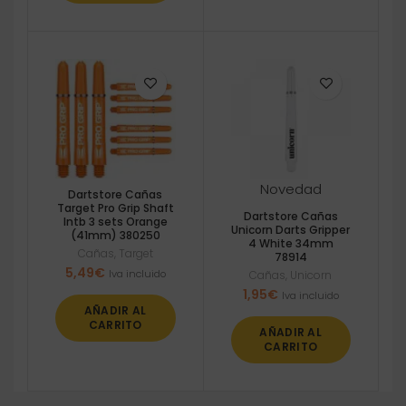
Novedad
Dartstore Cañas
Target Pro Grip Shaft
Dartstore Cañas
Intb 3 sets Orange
Unicorn Darts Gripper
(41mm) 380250
4 White 34mm
Cañas
,
Target
78914
5,49
€
Iva incluido
Cañas
,
Unicorn
1,95
€
Iva incluido
AÑADIR AL
CARRITO
AÑADIR AL
CARRITO