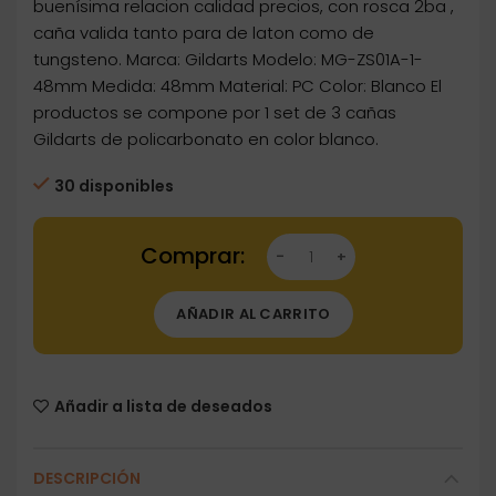
buenísima relacion calidad precios, con rosca 2ba ,
caña valida tanto para de laton como de
tungsteno. Marca: Gildarts Modelo: MG-ZS01A-1-
48mm Medida: 48mm Material: PC Color: Blanco El
productos se compone por 1 set de 3 cañas
Gildarts de policarbonato en color blanco.
30 disponibles
Dartstore Caña Blanca Gildarts 48mm MG-Z
AÑADIR AL CARRITO
Añadir a lista de deseados
DESCRIPCIÓN