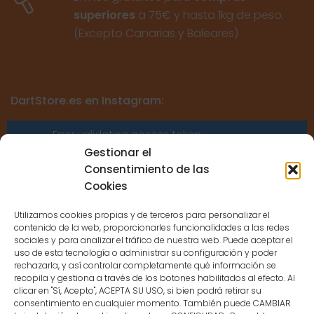
superiores
a 75€ y hasta 1kg de peso.
(Excepto Canarias y Baleares)
DartStore.es en Instagram:
Error validating access token:
Sessions for the user are not allowed
Gestionar el
because the user is not a confirmed
Consentimiento de las
user.
Cookies
Utilizamos cookies propias y de terceros para personalizar el
contenido de la web, proporcionarles funcionalidades a las redes
sociales y para analizar el tráfico de nuestra web. Puede aceptar el
uso de esta tecnología o administrar su configuración y poder
CONTACTO
rechazarla, y así controlar completamente qué información se
recopila y gestiona a través de los botones habilitados al efecto. Al
clicar en "Sí, Acepto", ACEPTA SU USO, si bien podrá retirar su
MENÚ PRINCIPAL
consentimiento en cualquier momento. También puede CAMBIAR