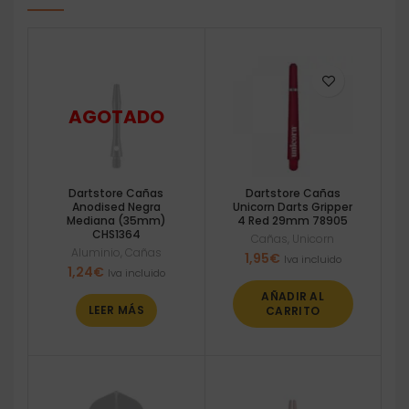
Dartstore Cañas
Dartstore Cañas
Anodised Negra
Unicorn Darts Gripper
Mediana (35mm)
4 Red 29mm 78905
CHS1364
Cañas
,
Unicorn
Aluminio
,
Cañas
1,95
€
Iva incluido
1,24
€
Iva incluido
AÑADIR AL
LEER MÁS
CARRITO