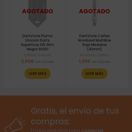
Dartstore Pluma
Dartstore Cañas
Unicorn Darts
Anodised Multiline
Supertrue 125 Slim
Roja Mediana
Negra 30251
(41mm)
Cañas
,
Unicorn
Aluminio
,
Cañas
5,50
€
1,39
€
Iva incluido
Iva incluido
LEER MÁS
LEER MÁS
Gratis, el envío de tus
compras:
Envíos gratuitos para
compras