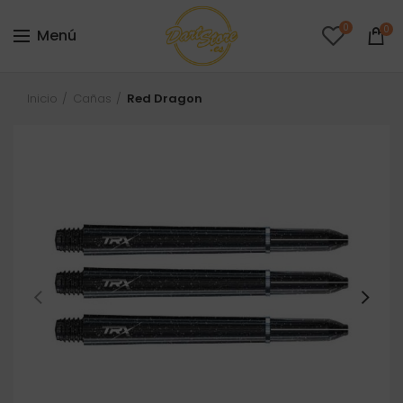
0
0
Menú
Inicio
Cañas
Red Dragon