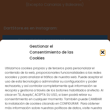
(Excepto Canarias y Baleares)
DartStore.es en Instagram:
Error validating access token:
Sessions for the user are not allowed
Gestionar el
because the user is not a confirmed
Consentimiento de las
user.
Cookies
Utilizamos cookies propias y de terceros para personalizar el
contenido de la web, proporcionarles funcionalidades a las redes
sociales y para analizar el tráfico de nuestra web. Puede aceptar el
uso de esta tecnología o administrar su configuración y poder
CONTACTO
rechazarla, y así controlar completamente qué información se
recopila y gestiona a través de los botones habilitados al efecto. Al
clicar en "Sí, Acepto", ACEPTA SU USO, si bien podrá retirar su
MENÚ PRINCIPAL
consentimiento en cualquier momento. También puede CAMBIAR
la instalación de cookies clicando en CONFIGURAR. Para obtener
más información sobre nuestras políticas de datos, visite nuestra