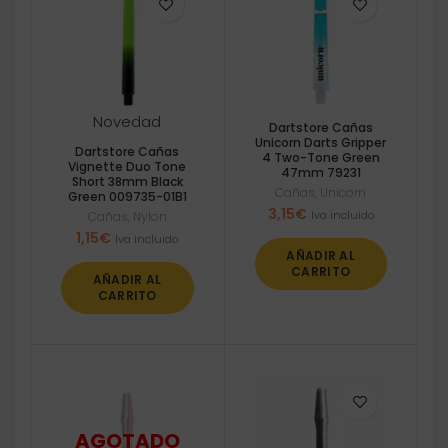
Novedad
Dartstore Cañas
Unicorn Darts Gripper
Dartstore Cañas
4 Two-Tone Green
Vignette Duo Tone
47mm 79231
Short 38mm Black
Cañas
,
Unicorn
Green 009735-01B1
3,15
€
Iva incluido
Cañas
,
Nylon
1,15
€
Iva incluido
AÑADIR AL
CARRITO
AÑADIR AL
CARRITO