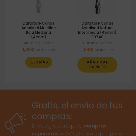
Dartstore Cañas
Dartstore Cañas
Anodised Multiline
Anodised Natural
Roja Mediana
Intermedia (45mm)
(41mm)
S0749
Aluminio
,
Cañas
Aluminio
,
Cañas
1,39
€
1,24
€
Iva incluido
Iva incluido
LEER MÁS
AÑADIR AL
CARRITO
Gratis, el envío de tus
compras:
Envíos gratuitos para
compras
superiores
a 75€ y hasta 1kg de peso.