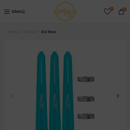
0
0
Menú
Inicio
Cañas
XQ Max