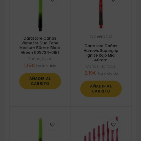
Novedad
Dartstore Cañas
Vignette Duo Tone
Dartstore Cañas
Medium 50mm Black
Harrows Supergrip
Green 009724-01B1
Ignite Rojo Midi
Cañas
,
Nylon
40mm
1,15
€
Iva incluido
Cañas
,
Harrows
2,19
€
Iva incluido
AÑADIR AL
CARRITO
AÑADIR AL
CARRITO