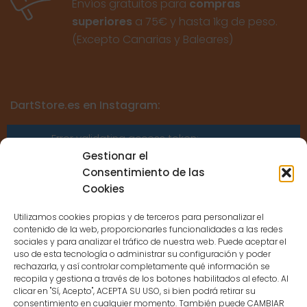
Envíos gratuitos para
compras
superiores
a 75€ y hasta 1kg de peso.
(Excepto Canarias y Baleares)
DartStore.es en Instagram:
Error validating access token:
Sessions for the user are not allowed
Gestionar el
because the user is not a confirmed
Consentimiento de las
user.
Cookies
Utilizamos cookies propias y de terceros para personalizar el
contenido de la web, proporcionarles funcionalidades a las redes
sociales y para analizar el tráfico de nuestra web. Puede aceptar el
uso de esta tecnología o administrar su configuración y poder
CONTACTO
rechazarla, y así controlar completamente qué información se
recopila y gestiona a través de los botones habilitados al efecto. Al
clicar en "Sí, Acepto", ACEPTA SU USO, si bien podrá retirar su
MENÚ PRINCIPAL
consentimiento en cualquier momento. También puede CAMBIAR