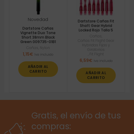
Novedad
Dartstore Cañas Fit
Shaft Gear Hybrid
Dartstore Cañas
Locked Rojo Talla 5
Vignette Duo Tone
Cañas
,
Short 38mm Black
Cañas Fit Flight Gear
Green 009735-01B1
Hybridas Fijas y
Cañas
,
Nylon
Giratorias
1,15
€
,
Fit Flight
Iva incluido
6,59
€
Iva incluido
AÑADIR AL
CARRITO
AÑADIR AL
CARRITO
Gratis, el envío de tus
compras: