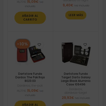
darderas-fit-flight
El
El
15,09
€
16,77
€
Iva
9,40
€
precio
precio
Iva incluido
incluido
original
actual
era:
es:
LEER MÁS
AÑADIR AL
16,77€.
15,09€.
CARRITO
-10%
Dartstore Funda
Dartstore Funda
Dardos The Pak Roja
Target Darts Galaxy
8023.03
Large Black Aluminio
Case 109496
Darderas
,
the-pak
Darderas
,
El
El
15,09
€
16,77
€
Iva
darderas-target
precio
precio
incluido
29,93
€
Iva incluido
original
actual
era:
es:
AÑADIR AL