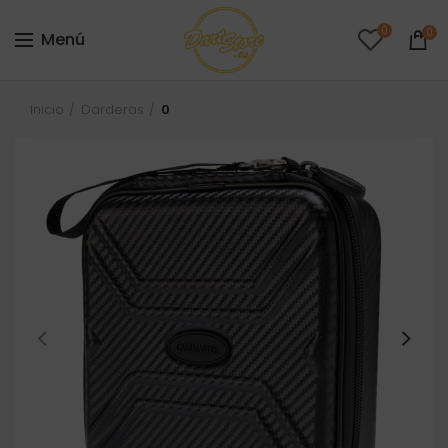
0
0
Menú
Inicio
Darderas
0