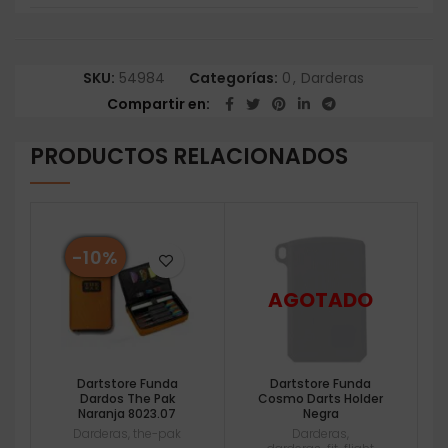
SKU:
54984
Categorías:
0
,
Darderas
Compartir en
PRODUCTOS RELACIONADOS
-10%
Dartstore Funda
Dartstore Funda
Dardos The Pak
Cosmo Darts Holder
Naranja 8023.07
Negra
Darderas
,
the-pak
Darderas
,