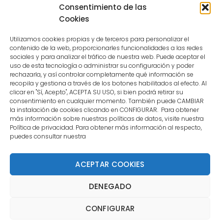
because the user is not a confirmed
Consentimiento de las
user.
Cookies
Utilizamos cookies propias y de terceros para personalizar el
contenido de la web, proporcionarles funcionalidades a las redes
sociales y para analizar el tráfico de nuestra web. Puede aceptar el
uso de esta tecnología o administrar su configuración y poder
CONTACTO
rechazarla, y así controlar completamente qué información se
recopila y gestiona a través de los botones habilitados al efecto. Al
clicar en "Sí, Acepto", ACEPTA SU USO, si bien podrá retirar su
MENÚ PRINCIPAL
consentimiento en cualquier momento. También puede CAMBIAR
la instalación de cookies clicando en CONFIGURAR. Para obtener
más información sobre nuestras políticas de datos, visite nuestra
Política de privacidad. Para obtener más información al respecto,
MI CUENTA
puedes consultar nuestra
DOCUMENTACIÓN
ACEPTAR COOKIES
DENEGADO
Copyright 2021 DartStore - Todos los derechos
CONFIGURAR
reservados. | La Mejor Tienda de Dardos y Dianas de
Madrid DartStore