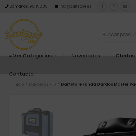
Llámanos:
961 152 301
info@dartstore.es
≡ Ver Categorías
Novedades
Ofertas
Contacto
Inicio
Darderas
0
Dartstore Funda Dardos Master Pac