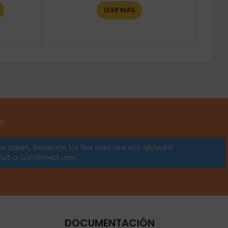
LEER MÁS
m:
ss token: Sessions for the user are not allowed
not a confirmed user.
DOCUMENTACIÓN