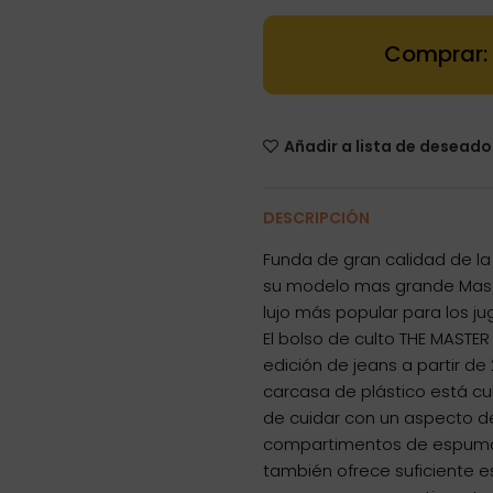
Dartstore Fun
Añadir a lista de deseado
DESCRIPCIÓN
Funda de gran calidad de l
su modelo mas grande Maste
lujo más popular para los j
El bolso de culto THE MASTE
edición de jeans a partir d
carcasa de plástico está cub
de cuidar con un aspecto de
compartimentos de espuma
también ofrece suficiente e