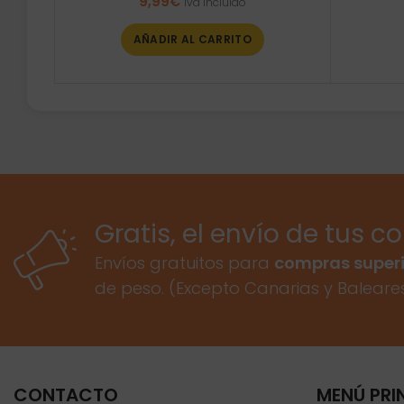
9,99
€
Iva incluido
AÑADIR AL CARRITO
Gratis, el envío de tus c
Envíos gratuitos para
compras superi
de peso. (Excepto Canarias y Baleare
CONTACTO
MENÚ PRI