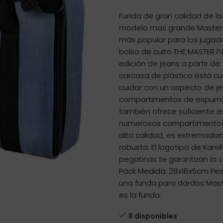
precio
preci
Funda de gran calidad de l
original
actua
modelo mas grande Master P
era:
es:
más popular para los jugado
34,95€.
31,46
bolso de culto THE MASTER 
edición de jeans a partir d
carcasa de plástico está cub
cuidar con un aspecto de je
compartimentos de espuma
también ofrece suficiente e
numerosos compartimentos. 
alta calidad, es extremad
robusta. El logotipo de Karel
pegatinas te garantizan la c
Pack Medida: 28x18x5cm Pes
una funda para dardos Maste
es la funda.
8 disponibles