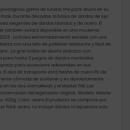
o
a prestigiosa gama de fundas the pack ahora en su
l
ack. Durante décadas, la bolsa de dardos de lujo
res exigentes de dardos blandos y de acero. El
€.
PAK también estará disponible en una moderna
e 2023 . La bolsa extremadamente estable con una
ierta con una tela de poliéster resistente y fácil de
ans . La gran bolsa de diseño práctico con
 para hasta 3 juegos de dardos montados
spacio para accesorios adicionales en sus
El asa de transporte está hecha de cuero PU de
amente cómoda de sostener y es absolutamente
la en las dos cremalleras y el Master PAK Las
onservación del legendario original . Modelo: Master
o: 620g. Color: Jeans El producto se compone por
r Pack Jeans, no incluye dardos ni repuestos solo