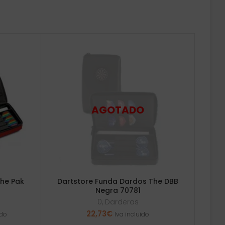
The Pak
Dartstore Funda Dardos The DBB
Negra 70781
0
,
Darderas
22,73
€
ido
Iva incluido