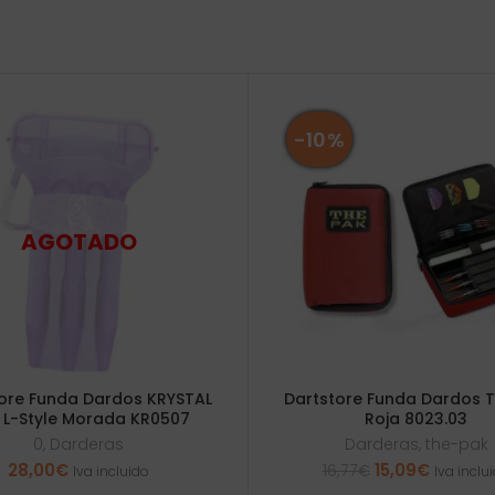
-10%
ore Funda Dardos KRYSTAL
Dartstore Funda Dardos 
 L-Style Morada KR0507
Roja 8023.03
0
,
Darderas
Darderas
,
the-pak
El
El
28,00
€
15,09
€
16,77
€
Iva incluido
Iva inclu
precio
precio