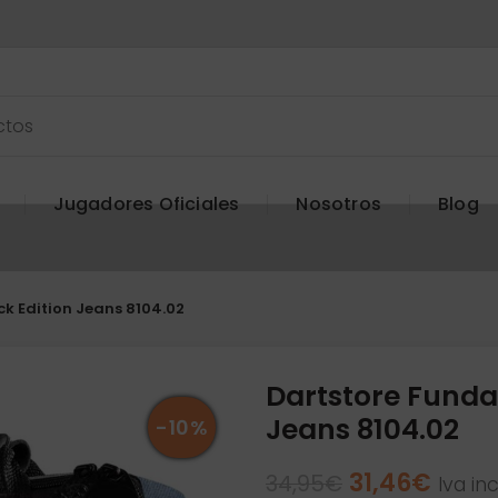
Jugadores Oficiales
Nosotros
Blog
k Edition Jeans 8104.02
Dartstore Funda
Jeans 8104.02
-10%
El
El
31,46
€
34,95
€
Iva in