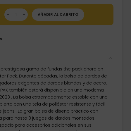
da Dardos Master Pack Edition Jeans 8104.02 cantidad
AÑADIR AL CARRITO
s
a prestigiosa gama de fundas the pack ahora en
r Pack. Durante décadas, la bolsa de dardos de
ugadores exigentes de dardos blandos y de acero.
R PAK también estará disponible en una moderna
e 2023 . La bolsa extremadamente estable con una
ierta con una tela de poliéster resistente y fácil
 jeans . La gran bolsa de diseño práctico con
 para hasta 3 juegos de dardos montados
spacio para accesorios adicionales en sus