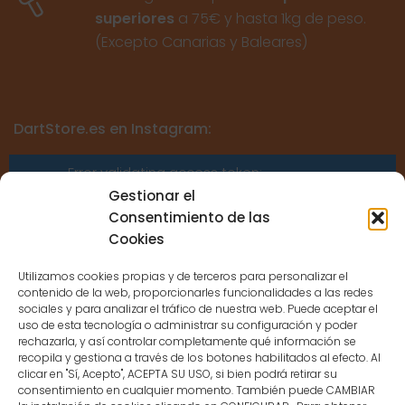
superiores
a 75€ y hasta 1kg de peso.
(Excepto Canarias y Baleares)
DartStore.es en Instagram:
Error validating access token:
Sessions for the user are not allowed
Gestionar el
because the user is not a confirmed
Consentimiento de las
user.
Cookies
Utilizamos cookies propias y de terceros para personalizar el
contenido de la web, proporcionarles funcionalidades a las redes
sociales y para analizar el tráfico de nuestra web. Puede aceptar el
uso de esta tecnología o administrar su configuración y poder
CONTACTO
rechazarla, y así controlar completamente qué información se
recopila y gestiona a través de los botones habilitados al efecto. Al
clicar en "Sí, Acepto", ACEPTA SU USO, si bien podrá retirar su
MENÚ PRINCIPAL
consentimiento en cualquier momento. También puede CAMBIAR