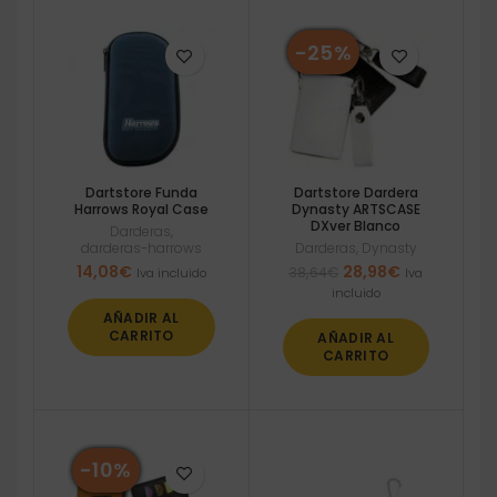
-25%
Dartstore Funda
Dartstore Dardera
Harrows Royal Case
Dynasty ARTSCASE
DXver Blanco
Darderas
,
darderas-harrows
Darderas
,
Dynasty
El
El
14,08
€
28,98
€
38,64
€
Iva incluido
Iva
precio
precio
incluido
original
actual
AÑADIR AL
era:
es:
CARRITO
AÑADIR AL
38,64€.
28,98€.
CARRITO
-10%