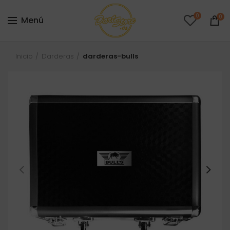
0
0
Menú
Inicio
Darderas
darderas-bulls