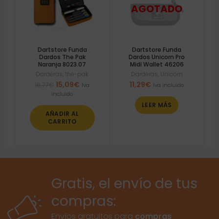
Dartstore Funda
Dartstore Funda
Dardos The Pak
Dardos Unicorn Pro
Naranja 8023.07
Midi Wallet 46206
Darderas
,
the-pak
Darderas
,
Unicorn
El
El
15,09
€
11,29
€
16,77
€
Iva
Iva incluido
precio
precio
incluido
original
actual
LEER MÁS
era:
es:
AÑADIR AL
16,77€.
15,09€.
CARRITO
Gratis, el envío de tus
compras:
Envíos gratuitos para
compras